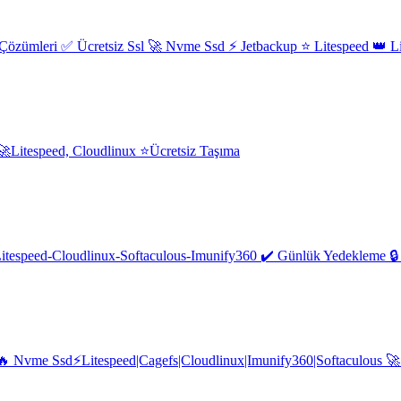
g Çözümleri ✅ Ücretsiz Ssl 🚀 Nvme Ssd ⚡ Jetbackup ⭐ Litespeed 👑 Lim
 🚀Litespeed, Cloudlinux ⭐Ücretsiz Taşıma
tespeed-Cloudlinux-Softaculous-Imunify360 ✔️ Günlük Yedekleme 🔒 Ü
 Nvme Ssd⚡Litespeed|Cagefs|Cloudlinux|Imunify360|Softaculous 🚀