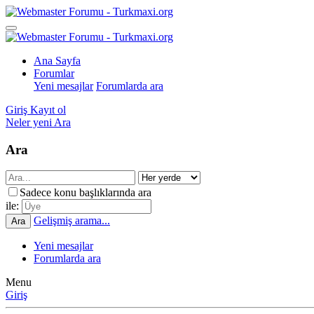
Ana Sayfa
Forumlar
Yeni mesajlar
Forumlarda ara
Giriş
Kayıt ol
Neler yeni
Ara
Ara
Sadece konu başlıklarında ara
ile:
Gelişmiş arama...
Ara
Yeni mesajlar
Forumlarda ara
Menu
Giriş