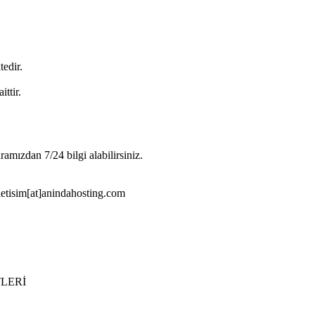
edir.
ttir.
amızdan 7/24 bilgi alabilirsiniz.
letisim[at]anindahosting.com
LERİ