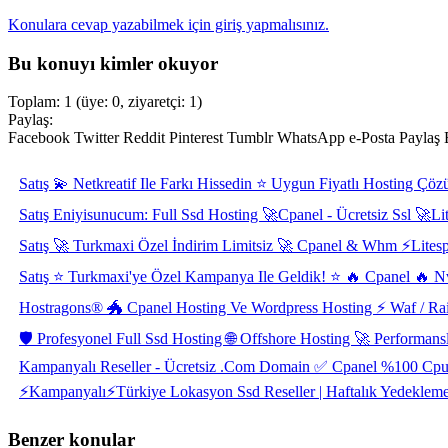
Konulara cevap yazabilmek için giriş yapmalısınız.
Bu konuyı kimler okuyor
Toplam: 1 (üye: 0, ziyaretçi: 1)
Paylaş:
Facebook
Twitter
Reddit
Pinterest
Tumblr
WhatsApp
e-Posta
Paylaş
Satış
💫 Netkreatif Ile Farkı Hissedin ⭐ Uygun Fiyatlı Hosting Çöz
Satış
Eniyisunucum: Full Ssd Hosting 🚀Cpanel - Ücretsiz Ssl 🚀Li
Satış
🚀 Turkmaxi Özel İndirim Limitsiz 🚀 Cpanel & Whm ⚡Litespe
Satış
⭐ Turkmaxi'ye Özel Kampanya Ile Geldik! ⭐ 🔥 Cpanel 🔥 Nv
Hostragons® 🐲 Cpanel Hosting Ve Wordpress Hosting ⚡️ Waf / Rail
🛡️ Profesyonel Full Ssd Hosting 🌐 Offshore Hosting 🚀 Performan
Kampanyalı Reseller - Ücretsiz .Com Domain ✅ Cpanel %100 Cpu ️
⚡Kampanyalı⚡Türkiye Lokasyon Ssd Reseller | Haftalık Yedekleme | 
Benzer konular