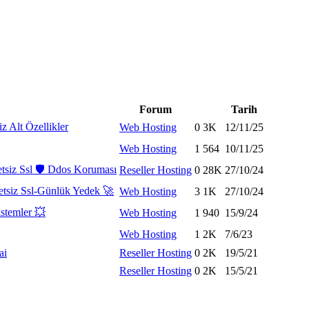
Forum
Tarih
z Alt Özellikler
Web Hosting
0
3K
12/11/25
Web Hosting
1
564
10/11/25
siz Ssl 🛡️ Ddos Koruması
Reseller Hosting
0
28K
27/10/24
tsiz Ssl-Günlük Yedek 🚀
Web Hosting
3
1K
27/10/24
stemler 💥
Web Hosting
1
940
15/9/24
Web Hosting
1
2K
7/6/23
ai
Reseller Hosting
0
2K
19/5/21
Reseller Hosting
0
2K
15/5/21