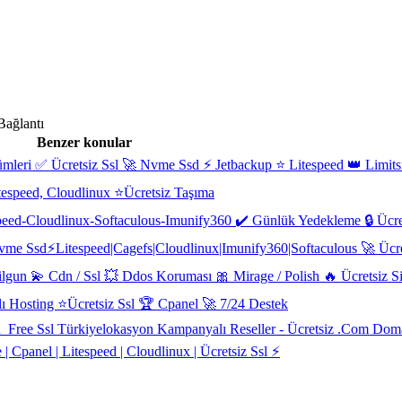
Bağlantı
Benzer konular
ümleri ✅ Ücretsiz Ssl 🚀 Nvme Ssd ⚡ Jetbackup ⭐ Litespeed 👑 Limitsi
tespeed, Cloudlinux ⭐Ücretsiz Taşıma
ed-Cloudlinux-Softaculous-Imunify360 ✔️ Günlük Yedekleme 🔒 Ücret
me Ssd⚡Litespeed|Cagefs|Cloudlinux|Imunify360|Softaculous 🚀 Ücre
gun 💫 Cdn / Ssl 💥 Ddos Koruması 🎀 Mirage / Polish 🔥 Ücretsiz Si
slı Hosting ⭐Ücretsiz Ssl 🏆 Cpanel 🚀 7/24 Destek
 Free Ssl Türkiyelokasyon Kampanyalı Reseller - Ücretsiz .Com Dom
Cpanel | Litespeed | Cloudlinux | Ücretsiz Ssl ⚡