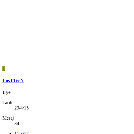
L
LosTTeeN
Üye
Tarih
29/4/15
Mesaj
34
11/3/17