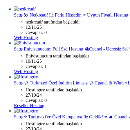
Satış
💫 Netkreatif Ile Farkı Hissedin ⭐ Uygun Fiyatlı Hostin
netkreatif tarafından başlatıldı
12/11/25
Cevaplar: 0
Web Hosting
Satış
Eniyisunucum: Full Ssd Hosting 🚀Cpanel - Ücretsiz Ssl
Eniyisunucum tarafından başlatıldı
10/11/25
Cevaplar: 1
Web Hosting
Satış
🚀 Turkmaxi Özel İndirim Limitsiz 🚀 Cpanel & Whm ⚡Li
Hostingtry tarafından başlatıldı
27/10/24
Cevaplar: 0
Reseller Hosting
Satış
⭐ Turkmaxi'ye Özel Kampanya Ile Geldik! ⭐ 🔥 Cpanel 
Hostingtry tarafından başlatıldı
27/10/24