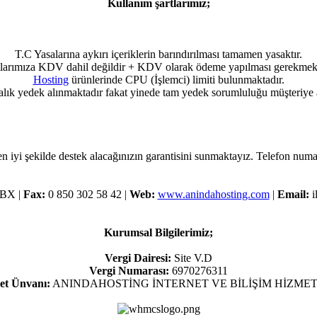
Kullanım şartlarımız;
T.C Yasalarına aykırı içeriklerin barındırılması tamamen yasaktır.
tlarımıza KDV dahil değildir + KDV olarak ödeme yapılması gerekmekt
Hosting
ürünlerinde CPU (İşlemci) limiti bulunmaktadır.
alık yedek alınmaktadır fakat yinede tam yedek sorumluluğu müşteriye ai
n iyi şekilde destek alacağınızın garantisini sunmaktayız. Telefon numar
PBX |
Fax:
0 850 302 58 42 |
Web:
www.anindahosting.com
|
Email:
i
Kurumsal Bilgilerimiz;
Vergi Dairesi:
Site V.D
Vergi Numarası:
6970276311
et Ünvanı:
ANINDAHOSTİNG İNTERNET VE BİLİŞİM HİZMET