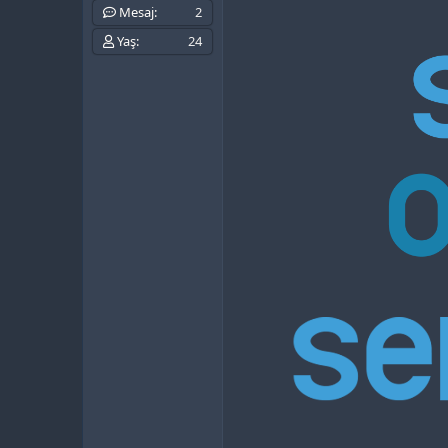
Mesaj
2
Yaş
24