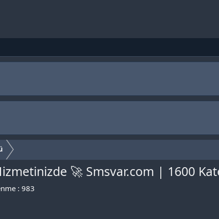
ü
 Hizmetinizde 🚀 Smsvar.com | 1600 Ka
nme : 983