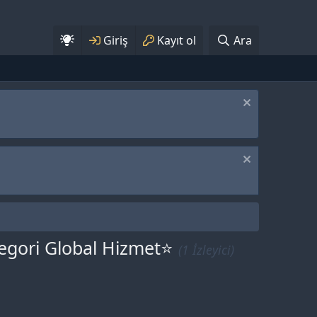
Giriş
Kayıt ol
Ara
tegori Global Hizmet⭐
(1 İzleyici)