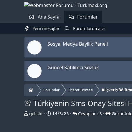
Ana Sayfa
Forumlar
Yeni mesajlar
Forumlarda ara
Sosyal Medya Bayilik Paneli
Güncel Katılımcı Sözlük
Forumlar
Ticaret Borsası
Alışveriş Bölüm
🚨 Türkiyenin Sms Onay Sitesi
T
B
gelistir
14/3/25
Cevaplar : 3
Görüntüle
h
a
r
ş