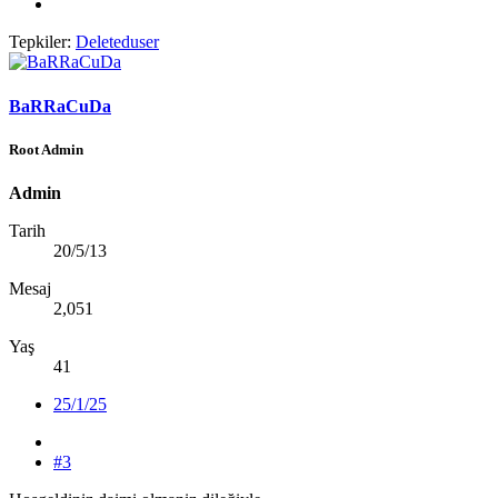
Tepkiler:
Deleteduser
BaRRaCuDa
Root Admin
Admin
Tarih
20/5/13
Mesaj
2,051
Yaş
41
25/1/25
#3