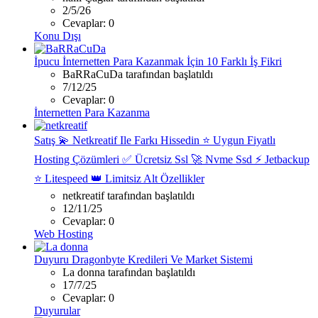
2/5/26
Cevaplar: 0
Konu Dışı
İpucu
İnternetten Para Kazanmak İçin 10 Farklı İş Fikri
BaRRaCuDa tarafından başlatıldı
7/12/25
Cevaplar: 0
İnternetten Para Kazanma
Satış
💫 Netkreatif Ile Farkı Hissedin ⭐ Uygun Fiyatlı
Hosting Çözümleri ✅ Ücretsiz Ssl 🚀 Nvme Ssd ⚡ Jetbackup
⭐ Litespeed 👑 Limitsiz Alt Özellikler
netkreatif tarafından başlatıldı
12/11/25
Cevaplar: 0
Web Hosting
Duyuru
Dragonbyte Kredileri Ve Market Sistemi
La donna tarafından başlatıldı
17/7/25
Cevaplar: 0
Duyurular