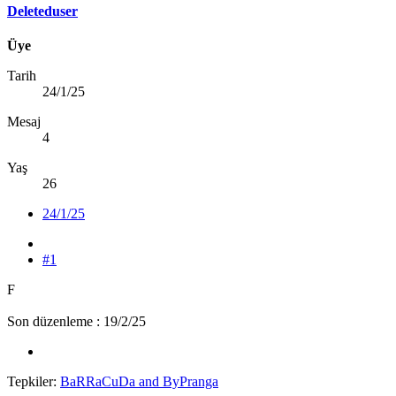
Deleteduser
Üye
Tarih
24/1/25
Mesaj
4
Yaş
26
24/1/25
#1
F
Son düzenleme :
19/2/25
Tepkiler:
BaRRaCuDa
and
ByPranga