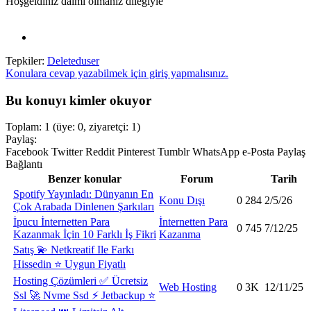
Hoşgeldiniz daimi olmaniz dileğiyle
Tepkiler:
Deleteduser
Konulara cevap yazabilmek için giriş yapmalısınız.
Bu konuyı kimler okuyor
Toplam: 1 (üye: 0, ziyaretçi: 1)
Paylaş:
Facebook
Twitter
Reddit
Pinterest
Tumblr
WhatsApp
e-Posta
Paylaş
Bağlantı
Benzer konular
Forum
Tarih
Spotify Yayınladı: Dünyanın En
Konu Dışı
0
284
2/5/26
Çok Arabada Dinlenen Şarkıları
İpucu
İnternetten Para
İnternetten Para
0
745
7/12/25
Kazanmak İçin 10 Farklı İş Fikri
Kazanma
Satış
💫 Netkreatif Ile Farkı
Hissedin ⭐ Uygun Fiyatlı
Hosting Çözümleri ✅ Ücretsiz
Web Hosting
0
3K
12/11/25
Ssl 🚀 Nvme Ssd ⚡ Jetbackup ⭐