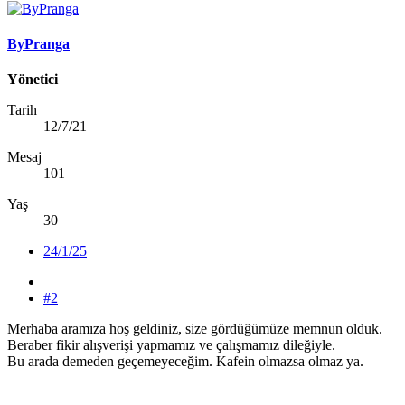
ByPranga
Yönetici
Tarih
12/7/21
Mesaj
101
Yaş
30
24/1/25
#2
Merhaba aramıza hoş geldiniz, size gördüğümüze memnun olduk.
Beraber fikir alışverişi yapmamız ve çalışmamız dileğiyle.
Bu arada demeden geçemeyeceğim. Kafein olmazsa olmaz ya.