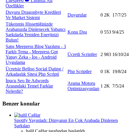
Litespeed 👑 Limitsiz Alt
Özellikler
Duyuru
Dragonbyte Kredileri
Duyurular
0
2K
17/7/25
Ve Market Sistemi
Tükenmiş Hissettiğinizde
Arabanızda Dinlenecek Yabancı
Konu Dışı
0
553
9/4/25
Şarkılarla Yeniden Enerjinizi
Bulun!
Satış
Meepress Blog Yazılımı - 3
Farklı Tema - Meepress Gpt
Ücretli Scriptler
2
983
16/10/24
Yapay Zeka - İos - Android
Uygulama
Ücretsiz
Belloo Social Dating /
Php Scriptler
0
1K
19/8/24
Arkadaşlık Sitesi Php Scri̇pti̇
İpucu
Seo Ile Adwords
Arama Motoru
Arasındaki Temel Farklar
1
2K
7/5/24
Optimizasyonları
Nelerdir?
Benzer konular
Spotify Yayınladı: Dünyanın En Çok Arabada Dinlenen
Şarkıları
halil Çağlar tarafından başlatıldı