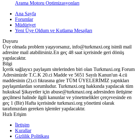
Arama Motoru Optimizasyonları
Ana Sayfa
Forumlar
Müdüriyet
Yeni Üye Oldum ve Kutlama Mesajları
Duyuru
Üye olmada problem yaşıyorsanız, info@turkmaxi.org isimli mail
adresine mail atabilirsiniz.En geç 48 saat içerisinde geri dönüş
yapılacaktır.
Bilgi
İçerik sağlayıcı paylaşım sitelerinden biri olan Turkmaxi.org Forum
Adresimizde T.C.K 20.ci Madde ve 5651 Sayılı Kanun'un 4.cü
maddesinin (2).ci fıkrasına göre TÜM ÜYELERİMİZ yaptıkları
paylaşımlardan sorumludur. Turkmaxi.org hakkında yapılacak tüm
hukuksal Şikayetler için abuse@turkmaxi.org adresinden iletişime
geçilmesi halinde ilgili kanunlar ve yönetmelikler çerçevesinde en
geç 1 (Bir) Hafta içerisinde turkmaxi.org yönetimi olarak
tarafımızdan gereken işlemler yapılacaktır.
Hızlı Erişim
İletişim
Kurallar
Gizlilik Politikası