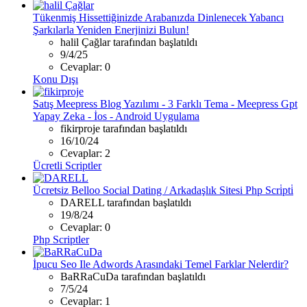
Tükenmiş Hissettiğinizde Arabanızda Dinlenecek Yabancı
Şarkılarla Yeniden Enerjinizi Bulun!
halil Çağlar tarafından başlatıldı
9/4/25
Cevaplar: 0
Konu Dışı
Satış
Meepress Blog Yazılımı - 3 Farklı Tema - Meepress Gpt
Yapay Zeka - İos - Android Uygulama
fikirproje tarafından başlatıldı
16/10/24
Cevaplar: 2
Ücretli Scriptler
Ücretsiz
Belloo Social Dating / Arkadaşlık Sitesi Php Scri̇pti̇
DARELL tarafından başlatıldı
19/8/24
Cevaplar: 0
Php Scriptler
İpucu
Seo Ile Adwords Arasındaki Temel Farklar Nelerdir?
BaRRaCuDa tarafından başlatıldı
7/5/24
Cevaplar: 1