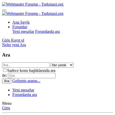
Ana Sayfa
Forumlar
Yeni mesajlar
Forumlarda ara
Giriş
Kayıt ol
Neler yeni
Ara
Ara
Sadece konu başlıklarında ara
ile:
Gelişmiş arama...
Ara
Yeni mesajlar
Forumlarda ara
Menu
Giriş