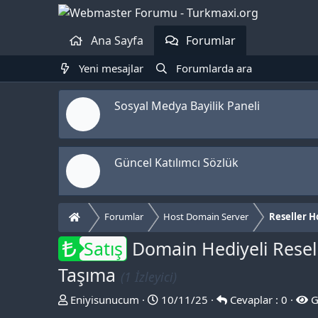
Ana Sayfa
Forumlar
Yeni mesajlar
Forumlarda ara
Sosyal Medya Bayilik Paneli
Güncel Katılımcı Sözlük
Forumlar
Host Domain Server
Reseller H
Satış
Domain Hediyeli Resell
Taşıma
(1 İzleyici)
T
B
Eniyisunucum
10/11/25
Cevaplar : 0
G
h
a