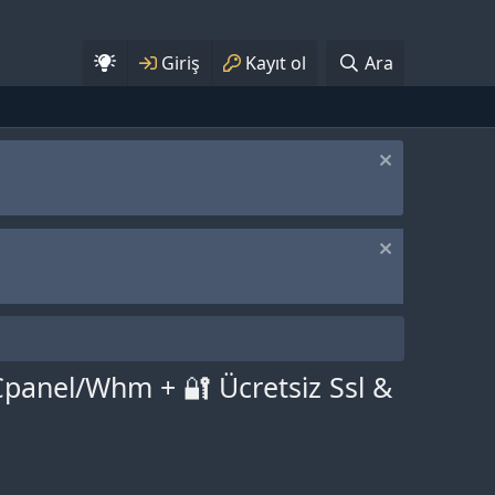
Giriş
Kayıt ol
Ara
panel/Whm + 🔐 Ücretsi̇z Ssl &