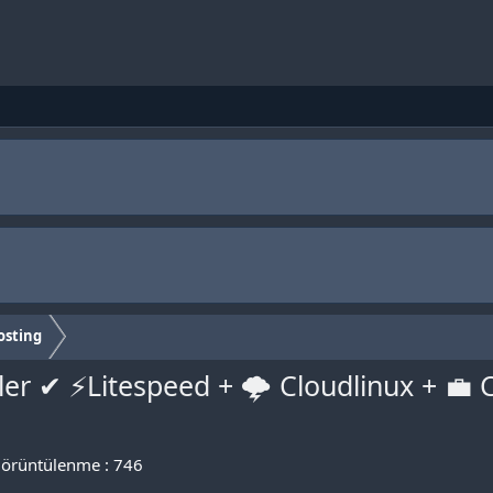
osting
er ✔ ⚡Litespeed + 🌩 Cloudlinux + 💼 C
örüntülenme : 746