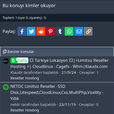
Bu konuyı kimler okuyor
Toplam: 1 (üye: 0, ziyaretçi: 1)
Facebook
Twitter
Reddit
Pinterest
Tumblr
WhatsApp
e-Posta
Bağlantı
Paylaş:
Benzer konular
Satış
💥 Türkiye Lokasyon 💥|⚡️Limitsiz Reseller
Hosting ⚡️| Cloudlinux - Cagefs - Whm|Klaudx.com
KlaudX tarafından başlatıldı
21/5/24
Cevaplar: 1
Reseller Hosting
NETDC Limitsiz Reseller -SSD
N
Disk,Litespeed,CloudLinux,Cxs,MultiPhp,Voxility -
Yıllık
netdc tarafından başlatıldı
23/11/19
Cevaplar: 0
Reseller Hosting