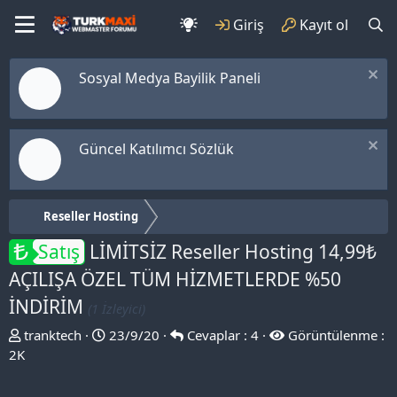
Giriş
Kayıt ol
Sosyal Medya Bayilik Paneli
Güncel Katılımcı Sözlük
Reseller Hosting
Satış
LİMİTSİZ Reseller Hosting 14,99₺
AÇILIŞA ÖZEL TÜM HİZMETLERDE %50
İNDİRİM
(1 İzleyici)
T
B
tranktech
23/9/20
Cevaplar : 4
Görüntülenme :
h
a
2K
r
ş
e
l