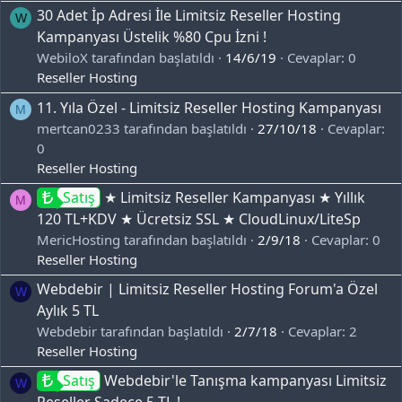
30 Adet İp Adresi İle Limitsiz Reseller Hosting
W
Kampanyası Üstelik %80 Cpu İzni !
WebiloX tarafından başlatıldı
14/6/19
Cevaplar: 0
Reseller Hosting
11. Yıla Özel - Limitsiz Reseller Hosting Kampanyası
M
mertcan0233 tarafından başlatıldı
27/10/18
Cevaplar:
0
Reseller Hosting
Satış
★ Limitsiz Reseller Kampanyası ★ Yıllık
M
120 TL+KDV ★ Ücretsiz SSL ★ CloudLinux/LiteSp
MericHosting tarafından başlatıldı
2/9/18
Cevaplar: 0
Reseller Hosting
Webdebir | Limitsiz Reseller Hosting Forum'a Özel
W
Aylık 5 TL
Webdebir tarafından başlatıldı
2/7/18
Cevaplar: 2
Reseller Hosting
Satış
Webdebir'le Tanışma kampanyası Limitsiz
W
Reseller Sadece 5 TL !