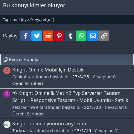
l
Bu konuyı kimler okuyor
e
r
:
Toplam: 1 (üye: 0, ziyaretçi: 1)
Facebook
Twitter
Reddit
Pinterest
Tumblr
WhatsApp
e-Posta
Bağlantı
Paylaş:
Benzer konular
Knight Online Mobil Için Destek
C
Cankat tarafından başlatıldı
27/8/25
Cevaplar: 0
Oyun Scriptleri
📢 Knight Online & Metin2 Pvp Serverler Tanıtım
Z
Scripti - Responsive Tasarım - Mobil Uyumlu - Satılık!
zekican1999 tarafından başlatıldı
20/2/23
Cevaplar: 0
Ücretli Scriptler
Knight online oyununu arıyorum
Turkuaz tarafından başlatıldı
23/1/19
Cevaplar: 7