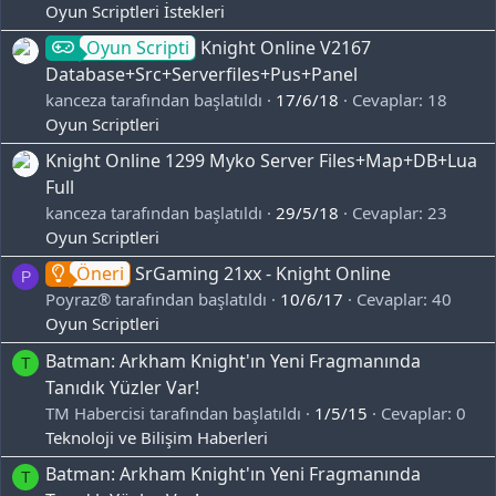
Oyun Scriptleri İstekleri
Oyun Scripti
Knight Online V2167
Database+Src+Serverfiles+Pus+Panel
kanceza tarafından başlatıldı
17/6/18
Cevaplar: 18
Oyun Scriptleri
Knight Online 1299 Myko Server Files+Map+DB+Lua
Full
kanceza tarafından başlatıldı
29/5/18
Cevaplar: 23
Oyun Scriptleri
Öneri
SrGaming 21xx - Knight Online
P
Poyraz® tarafından başlatıldı
10/6/17
Cevaplar: 40
Oyun Scriptleri
Batman: Arkham Knight'ın Yeni Fragmanında
T
Tanıdık Yüzler Var!
TM Habercisi tarafından başlatıldı
1/5/15
Cevaplar: 0
Teknoloji ve Bilişim Haberleri
Batman: Arkham Knight'ın Yeni Fragmanında
T