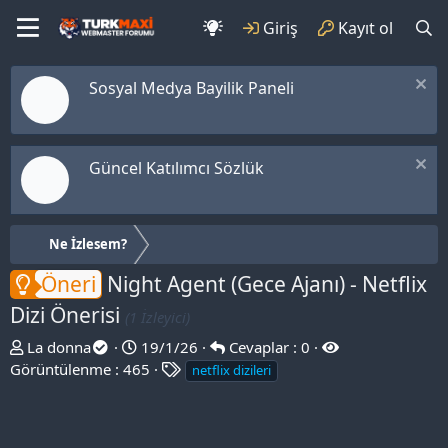
Giriş
Kayıt ol
Sosyal Medya Bayilik Paneli
Güncel Katılımcı Sözlük
Ne İzlesem?
Öneri
Night Agent (Gece Ajanı) - Netflix
Dizi Önerisi
(1 İzleyici)
T
B
La donna
19/1/26
Cevaplar : 0
h
a
E
Görüntülenme : 465
netflix dizileri
r
ş
t
e
l
i
a
a
k