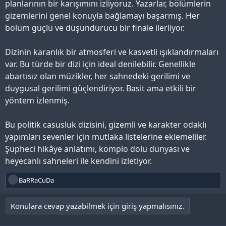
planlarının bir karışımını izliyoruz. Yazarlar, bölümlerin
gizemlerini genel konuyla bağlamayı başarmış. Her
bölüm güçlü ve düşündürücü bir finale ilerliyor.
Dizinin karanlık bir atmosferi ve kasvetli ışıklandırmaları
var. Bu türde bir dizi için ideal denilebilir. Genellikle
abartısız olan müzikler, her sahnedeki gerilimi ve
duygusal gerilimi güçlendiriyor. Basit ama etkili bir
yöntem izlenmiş.
Bu politik casusluk dizisini, gizemli ve karakter odaklı
yapımları sevenler için mutlaka listelerine eklemeliler.
Şüpheci hikâye anlatımı, komplo dolu dünyası ve
heyecanlı sahneleri ile kendini izletiyor.
T
BaRRaCuDa
e
p
Konulara cevap yazabilmek için giriş yapmalısınız.
k
i