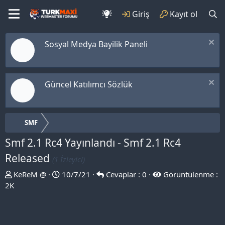
Giriş
Kayıt ol
Sosyal Medya Bayilik Paneli
Güncel Katılımcı Sözlük
SMF
Smf 2.1 Rc4 Yayınlandı - Smf 2.1 Rc4
Released
(1 İzleyici)
T
B
KeReM @
10/7/21
Cevaplar : 0
Görüntülenme :
h
a
2K
r
ş
e
l
a
a