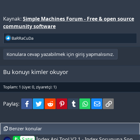
Kaynak:
Simple Machines Forum - Free & open source
community software
T
BaRRaCuDa
e
p
Konulara cevap yazabilmek için giriş yapmalısınız.
k
i
l
Bu konuyı kimler okuyor
e
r
:
Toplam: 1 (üye: 0, ziyaretçi: 1)
Facebook
Twitter
Reddit
Pinterest
Tumblr
WhatsApp
e-Posta
Bağlantı
Paylaş:
Benzer konular
Satış
İndex Api Tool V2.1 - Index Sorununa Son