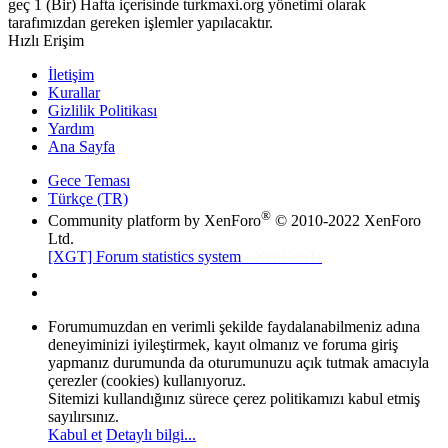
geç 1 (Bir) Hafta içerisinde turkmaxi.org yönetimi olarak
tarafımızdan gereken işlemler yapılacaktır.
Hızlı Erişim
İletişim
Kurallar
Gizlilik Politikası
Yardım
Ana Sayfa
Gece Teması
Türkçe (TR)
®
Community platform by XenForo
© 2010-2022 XenForo
Ltd.
[XGT] Forum statistics system
- XenGenTr
Forumumuzdan en verimli şekilde faydalanabilmeniz adına
deneyiminizi iyileştirmek, kayıt olmanız ve foruma giriş
yapmanız durumunda da oturumunuzu açık tutmak amacıyla
çerezler (cookies) kullanıyoruz.
Sitemizi kullandığınız sürece çerez politikamızı kabul etmiş
sayılırsınız.
Kabul et
Detaylı bilgi...