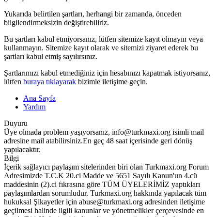
Yukarıda belirtilen şartları, herhangi bir zamanda, önceden
bilgilendirmeksizin değiştirebiliriz.
Bu şartları kabul etmiyorsanız, lütfen sitemize kayıt olmayın veya
kullanmayın. Sitemize kayıt olarak ve sitemizi ziyaret ederek bu
şartları kabul etmiş sayılırsınız.
Şartlarımızı kabul etmediğiniz için hesabınızı kapatmak istiyorsanız,
lütfen
buraya tıklayarak
bizimle iletişime geçin.
Ana Sayfa
Yardım
Duyuru
Üye olmada problem yaşıyorsanız, info@turkmaxi.org isimli mail
adresine mail atabilirsiniz.En geç 48 saat içerisinde geri dönüş
yapılacaktır.
Bilgi
İçerik sağlayıcı paylaşım sitelerinden biri olan Turkmaxi.org Forum
Adresimizde T.C.K 20.ci Madde ve 5651 Sayılı Kanun'un 4.cü
maddesinin (2).ci fıkrasına göre TÜM ÜYELERİMİZ yaptıkları
paylaşımlardan sorumludur. Turkmaxi.org hakkında yapılacak tüm
hukuksal Şikayetler için abuse@turkmaxi.org adresinden iletişime
geçilmesi halinde ilgili kanunlar ve yönetmelikler çerçevesinde en