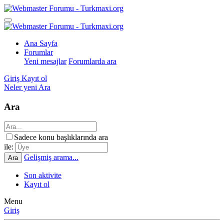
Ana Sayfa
Forumlar
Yeni mesajlar
Forumlarda ara
Giriş
Kayıt ol
Neler yeni
Ara
Ara
Sadece konu başlıklarında ara
ile:
Gelişmiş arama...
Ara
Son aktivite
Kayıt ol
Menu
Giriş