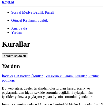
Kayıt ol
Sosyal Medya Bayilik Paneli
Güncel Katılımcı Sözlük
Ana Sayfa
Yardım
Kurallar
Yardım sayfaları
Yardım
İfadeler
BB kodları
Ödüller
Çerezlerin kullanımı
Kurallar
Gizlilik
politikası
Bu web sitesi, üyeler tarafından oluşturulan hesap, içerik ve
paylaşımlardan hiçbir şekilde sorumlu değildir. Paylaşılan tüm
içerikler yalnızca paylaşımı yapan üyenin sorumluluğundadır.
İnternet sitemize sadece 13 yaş ve üzerindeki kişiler kayıt olabilir. 13