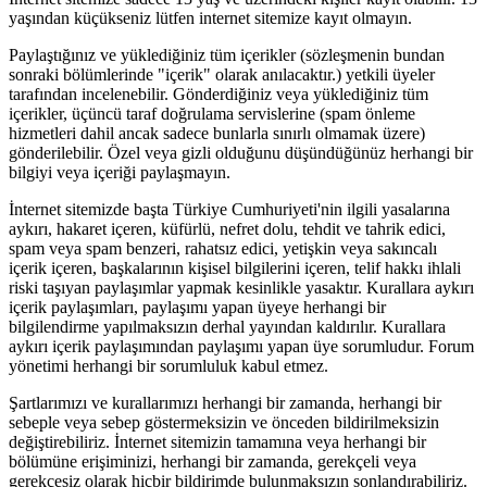
yaşından küçükseniz lütfen internet sitemize kayıt olmayın.
Paylaştığınız ve yüklediğiniz tüm içerikler (sözleşmenin bundan
sonraki bölümlerinde "içerik" olarak anılacaktır.) yetkili üyeler
tarafından incelenebilir. Gönderdiğiniz veya yüklediğiniz tüm
içerikler, üçüncü taraf doğrulama servislerine (spam önleme
hizmetleri dahil ancak sadece bunlarla sınırlı olmamak üzere)
gönderilebilir. Özel veya gizli olduğunu düşündüğünüz herhangi bir
bilgiyi veya içeriği paylaşmayın.
İnternet sitemizde başta Türkiye Cumhuriyeti'nin ilgili yasalarına
aykırı, hakaret içeren, küfürlü, nefret dolu, tehdit ve tahrik edici,
spam veya spam benzeri, rahatsız edici, yetişkin veya sakıncalı
içerik içeren, başkalarının kişisel bilgilerini içeren, telif hakkı ihlali
riski taşıyan paylaşımlar yapmak kesinlikle yasaktır. Kurallara aykırı
içerik paylaşımları, paylaşımı yapan üyeye herhangi bir
bilgilendirme yapılmaksızın derhal yayından kaldırılır. Kurallara
aykırı içerik paylaşımından paylaşımı yapan üye sorumludur. Forum
yönetimi herhangi bir sorumluluk kabul etmez.
Şartlarımızı ve kurallarımızı herhangi bir zamanda, herhangi bir
sebeple veya sebep göstermeksizin ve önceden bildirilmeksizin
değiştirebiliriz. İnternet sitemizin tamamına veya herhangi bir
bölümüne erişiminizi, herhangi bir zamanda, gerekçeli veya
gerekçesiz olarak hiçbir bildirimde bulunmaksızın sonlandırabiliriz.