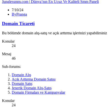
Junglessmm.com | Dünya’nın En Ucuz Ve Kaliteli Smm Paneli
7/10/24
ByPranga
Domain Ticareti
Bu bölümde domain alış-satış ve açık arttırma işlerinizi yapabilirsiniz
Konular
24
Mesaj
46
Sub-forums:
Domain Alış
Açık Arttırma Domain Satışı
Domain Satış
Jenerik Domain Alış-Satış
Domain Firmaları ve Kampanyalar
Konular
24