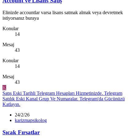
Account ve Lisans Satış
Elinizde accountlar varsa lisans satmak almak veya devretmek
istiyorsanız buraya
Konular
14
Mesaj
43
Konular
14
Mesaj
43
K
Satış
Eski Tarihli Telegram Hesapları Hizmetinizde. Telegram
Satılık Eski Kanal Grup Ve Numaralar. Telegram'da Gücünüzü
Katlayın.
24/2/26
karizmapsikolog
Sıcak Fırsatlar