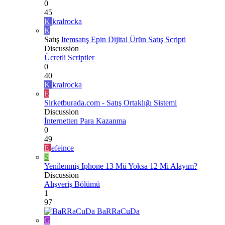
0
45
K
kralrocka
K
Satış
Itemsatış Epin Dijital Ürün Satış Scripti
Discussion
Ücretli Scriptler
0
40
K
kralrocka
E
Sirketburada.com - Satış Ortaklığı Sistemi
Discussion
İnternetten Para Kazanma
0
49
E
efeince
S
Yenilenmiş Iphone 13 Mü Yoksa 12 Mi Alayım?
Discussion
Alışveriş Bölümü
1
97
BaRRaCuDa
G