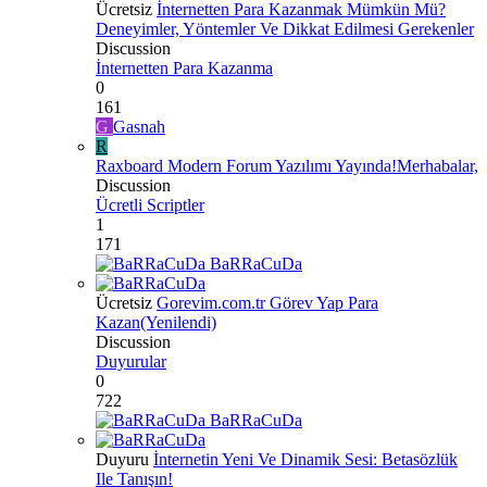
Ücretsiz
İnternetten Para Kazanmak Mümkün Mü?
Deneyimler, Yöntemler Ve Dikkat Edilmesi Gerekenler
Discussion
İnternetten Para Kazanma
0
161
G
Gasnah
R
Raxboard Modern Forum Yazılımı Yayında!Merhabalar,
Discussion
Ücretli Scriptler
1
171
BaRRaCuDa
Ücretsiz
Gorevim.com.tr Görev Yap Para
Kazan(Yenilendi)
Discussion
Duyurular
0
722
BaRRaCuDa
Duyuru
İnternetin Yeni Ve Dinamik Sesi: Betasözlük
Ile Tanışın!