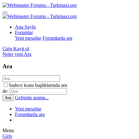
Ana Sayfa
Forumlar
Yeni mesajlar
Forumlarda ara
Giriş
Kayıt ol
Neler yeni
Ara
Ara
Sadece konu başlıklarında ara
ile:
Gelişmiş arama...
Ara
Yeni mesajlar
Forumlarda ara
Menu
Giriş