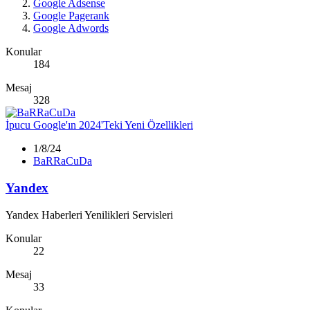
Google Adsense
Google Pagerank
Google Adwords
Konular
184
Mesaj
328
İpucu
Google'ın 2024'Teki Yeni Özellikleri
1/8/24
BaRRaCuDa
Yandex
Yandex Haberleri Yenilikleri Servisleri
Konular
22
Mesaj
33