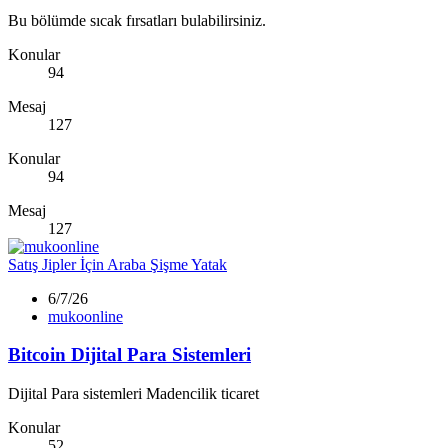
Bu bölümde sıcak fırsatları bulabilirsiniz.
Konular
94
Mesaj
127
Konular
94
Mesaj
127
Satış
Jipler İçin Araba Şişme Yatak
6/7/26
mukoonline
Bitcoin Dijital Para Sistemleri
Dijital Para sistemleri Madencilik ticaret
Konular
52