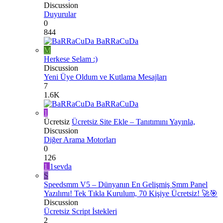
Discussion
Duyurular
0
844
BaRRaCuDa
M
Herkese Selam :)
Discussion
Yeni Üye Oldum ve Kutlama Mesajları
7
1.6K
BaRRaCuDa
1
Ücretsiz
Ücretsiz Site Ekle – Tanıtımını Yayınla,
Discussion
Diğer Arama Motorları
0
126
1
1sevda
S
Speedsmm V5 – Dünyanın En Gelişmiş Smm Panel
Yazılımı! Tek Tıkla Kurulum, 70 Kişiye Ücretsiz! 🚀🎯
Discussion
Ücretsiz Script İstekleri
2