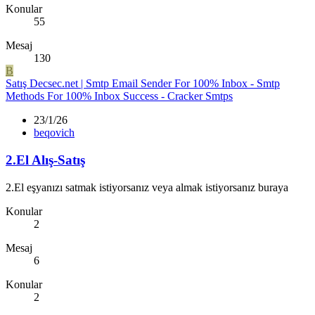
Konular
55
Mesaj
130
B
Satış
Decsec.net | Smtp Email Sender For 100% Inbox - Smtp
Methods For 100% Inbox Success - Cracker Smtps
23/1/26
beqovich
2.El Alış-Satış
2.El eşyanızı satmak istiyorsanız veya almak istiyorsanız buraya
Konular
2
Mesaj
6
Konular
2