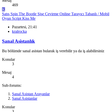
Mesaj
469
K
Satış
Spin The Bootle Şişe Çevirme Online Tarayıcı Tabanlı / Mobil
Oyun Script Kiss Me
Pazartesi, 21:41
kralrocka
Sanal Asistanlık
Bu bölümde sanal asistan bularak iş verebilir ya da iş alabilirsiniz
Konular
3
Mesaj
4
Sub-forums:
Sanal Asistan Arayanlar
Sanal Asistanlar
Konular
3