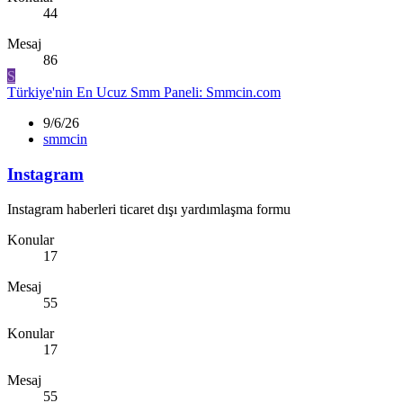
44
Mesaj
86
S
Türkiye'nin En Ucuz Smm Paneli: Smmcin.com
9/6/26
smmcin
Instagram
Instagram haberleri ticaret dışı yardımlaşma formu
Konular
17
Mesaj
55
Konular
17
Mesaj
55