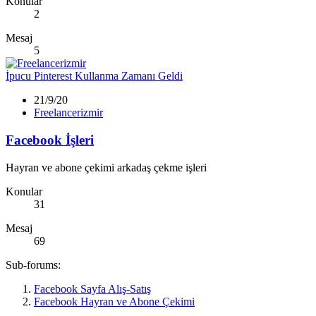
Konular
2
Mesaj
5
İpucu
Pinterest Kullanma Zamanı Geldi
21/9/20
Freelancerizmir
Facebook İşleri
Hayran ve abone çekimi arkadaş çekme işleri
Konular
31
Mesaj
69
Sub-forums:
Facebook Sayfa Alış-Satış
Facebook Hayran ve Abone Çekimi