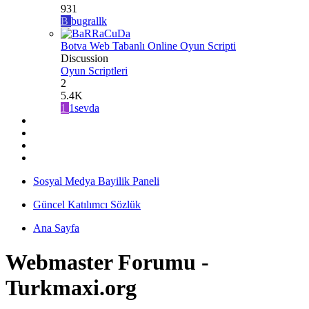
931
B
bugrallk
Botva Web Tabanlı Online Oyun Scripti
Discussion
Oyun Scriptleri
2
5.4K
1
1sevda
Sosyal Medya Bayilik Paneli
Güncel Katılımcı Sözlük
Ana Sayfa
Webmaster Forumu -
Turkmaxi.org