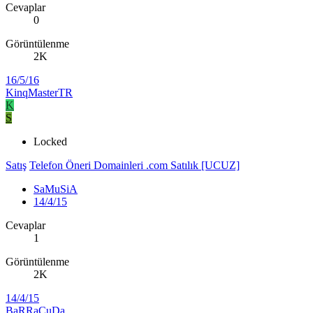
Cevaplar
0
Görüntülenme
2K
16/5/16
KinqMasterTR
K
S
Locked
Satış
Telefon Öneri Domainleri .com Satılık [UCUZ]
SaMuSiA
14/4/15
Cevaplar
1
Görüntülenme
2K
14/4/15
BaRRaCuDa