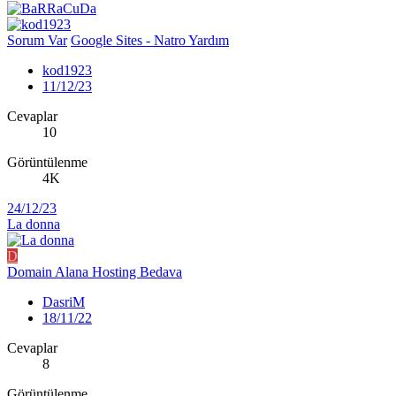
Sorum Var
Google Sites - Natro Yardım
kod1923
11/12/23
Cevaplar
10
Görüntülenme
4K
24/12/23
La donna
D
Domain Alana Hosting Bedava
DasriM
18/11/22
Cevaplar
8
Görüntülenme