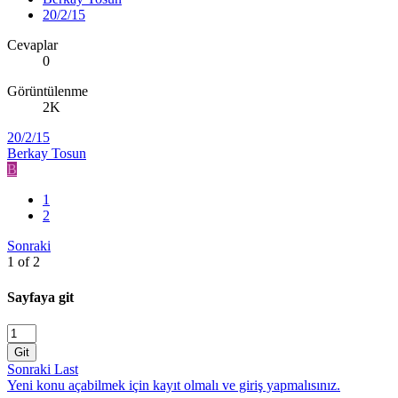
20/2/15
Cevaplar
0
Görüntülenme
2K
20/2/15
Berkay Tosun
B
1
2
Sonraki
1 of 2
Sayfaya git
Git
Sonraki
Last
Yeni konu açabilmek için kayıt olmalı ve giriş yapmalısınız.