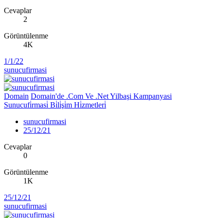
Cevaplar
2
Görüntülenme
4K
1/1/22
sunucufirmasi
Domain
Domain'de .Com Ve .Net Yilbaşi Kampanyasi
Sunucufi̇rmasi̇ Bi̇li̇şi̇m Hi̇zmetleri̇
sunucufirmasi
25/12/21
Cevaplar
0
Görüntülenme
1K
25/12/21
sunucufirmasi