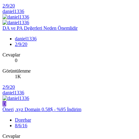
2/9/20
daniel1336
DA ve PA Değerleri Neden Önemlidir
daniel1336
2/9/20
Cevaplar
0
Görüntülenme
1K
2/9/20
daniel1336
D
Öneri
.xyz Domain 0.58$ - %95 İndirim
Dorebar
8/6/16
Cevaplar