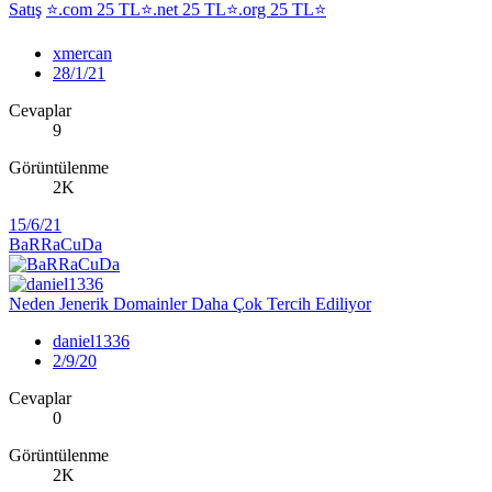
Satış
⭐.com 25 TL⭐.net 25 TL⭐.org 25 TL⭐
xmercan
28/1/21
Cevaplar
9
Görüntülenme
2K
15/6/21
BaRRaCuDa
Neden Jenerik Domainler Daha Çok Tercih Ediliyor
daniel1336
2/9/20
Cevaplar
0
Görüntülenme
2K