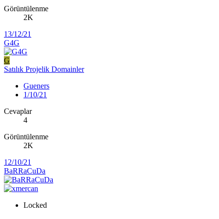
Görüntülenme
2K
13/12/21
G4G
G
Satılık Projelik Domainler
Gueners
1/10/21
Cevaplar
4
Görüntülenme
2K
12/10/21
BaRRaCuDa
Locked