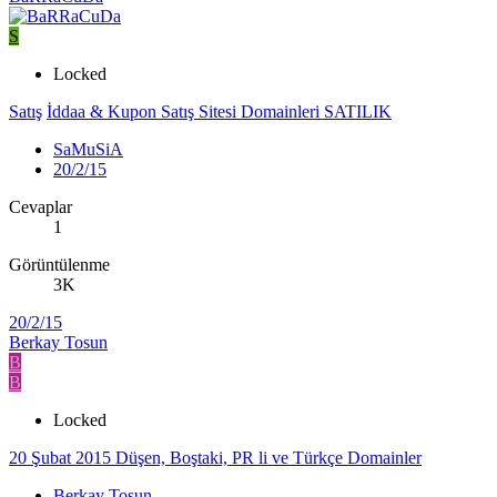
S
Locked
Satış
İddaa & Kupon Satış Sitesi Domainleri SATILIK
SaMuSiA
20/2/15
Cevaplar
1
Görüntülenme
3K
20/2/15
Berkay Tosun
B
B
Locked
20 Şubat 2015 Düşen, Boştaki, PR li ve Türkçe Domainler
Berkay Tosun