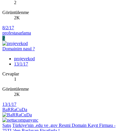
2
Görüntülenme
2K
8/2/17
profestasarlama
P
Domainim nasıl ?
projevekod
13/1/17
Cevaplar
1
Görüntülenme
2K
13/1/17
BaRRaCuDa
Satış
Türkiye'nin .edu ve .gov Resmi Domain Kayıt Firması -
75TL'den Başlayan Fiyatlarla !