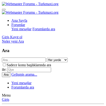
Ana Sayfa
Forumlar
Yeni mesajlar
Forumlarda ara
Giriş
Kayıt ol
Neler yeni
Ara
Ara
Sadece konu başlıklarında ara
ile:
Gelişmiş arama...
Ara
Yeni mesajlar
Forumlarda ara
Menu
Giriş