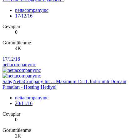
nettacompanyınc
17/12/16
Cevaplar
0
Görüntülenme
4K
17/12/16
nettacompanyınc
Satış
NettaCompany Inc. - Maximum 15TL İndirilimli Domain
Fırsatları - Hosting Hediye!
nettacompanyınc
20/11/16
Cevaplar
0
Görüntülenme
2K