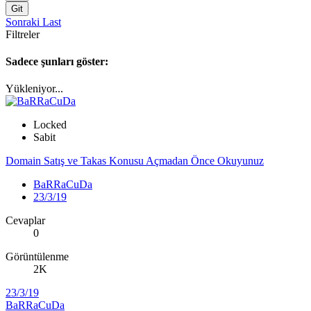
Git
Sonraki
Last
Filtreler
Sadece şunları göster:
Yükleniyor...
Locked
Sabit
Domain Satış ve Takas Konusu Açmadan Önce Okuyunuz
BaRRaCuDa
23/3/19
Cevaplar
0
Görüntülenme
2K
23/3/19
BaRRaCuDa