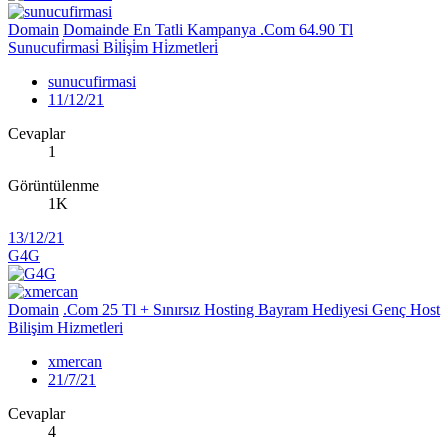
Domain
Domainde En Tatli Kampanya .Com 64.90 Tl
Sunucufi̇rmasi̇ Bi̇li̇şi̇m Hi̇zmetleri̇
sunucufirmasi
11/12/21
Cevaplar
1
Görüntülenme
1K
13/12/21
G4G
Domain
.Com 25 Tl + Sınırsız Hosting Bayram Hediyesi Genç Host
Bilişim Hizmetleri
xmercan
21/7/21
Cevaplar
4