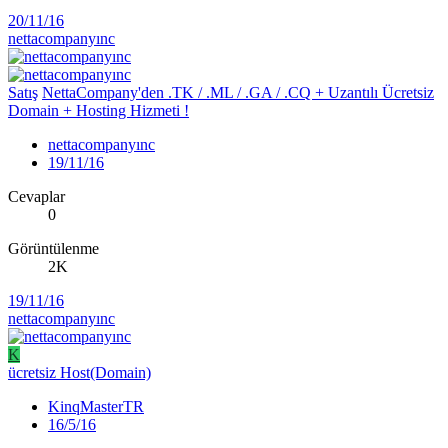
20/11/16
nettacompanyınc
Satış
NettaCompany'den .TK / .ML / .GA / .CQ + Uzantılı Ücretsiz
Domain + Hosting Hizmeti !
nettacompanyınc
19/11/16
Cevaplar
0
Görüntülenme
2K
19/11/16
nettacompanyınc
K
ücretsiz Host(Domain)
KinqMasterTR
16/5/16