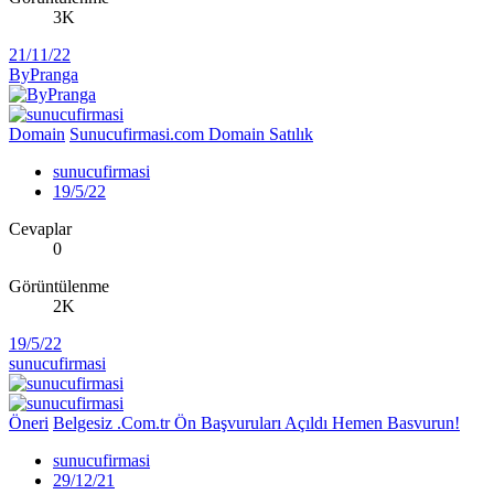
3K
21/11/22
ByPranga
Domain
Sunucufirmasi.com Domain Satılık
sunucufirmasi
19/5/22
Cevaplar
0
Görüntülenme
2K
19/5/22
sunucufirmasi
Öneri
Belgesiz .Com.tr Ön Başvuruları Açıldı Hemen Basvurun!
sunucufirmasi
29/12/21