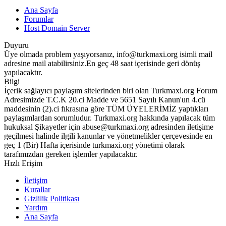
Ana Sayfa
Forumlar
Host Domain Server
Duyuru
Üye olmada problem yaşıyorsanız, info@turkmaxi.org isimli mail
adresine mail atabilirsiniz.En geç 48 saat içerisinde geri dönüş
yapılacaktır.
Bilgi
İçerik sağlayıcı paylaşım sitelerinden biri olan Turkmaxi.org Forum
Adresimizde T.C.K 20.ci Madde ve 5651 Sayılı Kanun'un 4.cü
maddesinin (2).ci fıkrasına göre TÜM ÜYELERİMİZ yaptıkları
paylaşımlardan sorumludur. Turkmaxi.org hakkında yapılacak tüm
hukuksal Şikayetler için abuse@turkmaxi.org adresinden iletişime
geçilmesi halinde ilgili kanunlar ve yönetmelikler çerçevesinde en
geç 1 (Bir) Hafta içerisinde turkmaxi.org yönetimi olarak
tarafımızdan gereken işlemler yapılacaktır.
Hızlı Erişim
İletişim
Kurallar
Gizlilik Politikası
Yardım
Ana Sayfa