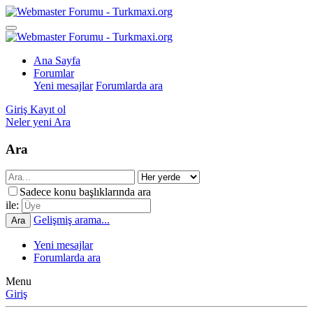
Ana Sayfa
Forumlar
Yeni mesajlar
Forumlarda ara
Giriş
Kayıt ol
Neler yeni
Ara
Ara
Sadece konu başlıklarında ara
ile:
Gelişmiş arama...
Ara
Yeni mesajlar
Forumlarda ara
Menu
Giriş