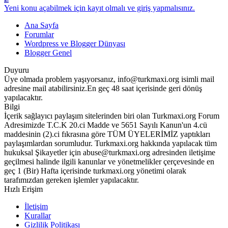
Yeni konu açabilmek için kayıt olmalı ve giriş yapmalısınız.
Ana Sayfa
Forumlar
Wordpress ve Blogger Dünyası
Blogger Genel
Duyuru
Üye olmada problem yaşıyorsanız, info@turkmaxi.org isimli mail
adresine mail atabilirsiniz.En geç 48 saat içerisinde geri dönüş
yapılacaktır.
Bilgi
İçerik sağlayıcı paylaşım sitelerinden biri olan Turkmaxi.org Forum
Adresimizde T.C.K 20.ci Madde ve 5651 Sayılı Kanun'un 4.cü
maddesinin (2).ci fıkrasına göre TÜM ÜYELERİMİZ yaptıkları
paylaşımlardan sorumludur. Turkmaxi.org hakkında yapılacak tüm
hukuksal Şikayetler için abuse@turkmaxi.org adresinden iletişime
geçilmesi halinde ilgili kanunlar ve yönetmelikler çerçevesinde en
geç 1 (Bir) Hafta içerisinde turkmaxi.org yönetimi olarak
tarafımızdan gereken işlemler yapılacaktır.
Hızlı Erişim
İletişim
Kurallar
Gizlilik Politikası