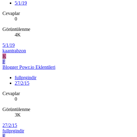
5/1/19
Cevaplar
0
Görüntülenme
4K
5/1/19
kaantrabzon
K
F
Blogger Powr.io Eklentileri
fullprgindir
27/2/15
Cevaplar
0
Görüntülenme
3K
27/2/15
fullprgindir
F