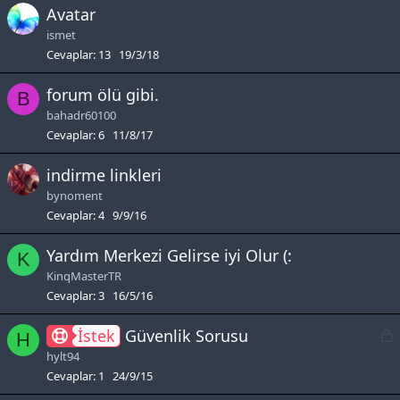
Avatar
ismet
Cevaplar
13
19/3/18
forum ölü gibi.
B
bahadr60100
Cevaplar
6
11/8/17
indirme linkleri
bynoment
Cevaplar
4
9/9/16
Yardım Merkezi Gelirse iyi Olur (:
K
KinqMasterTR
Cevaplar
3
16/5/16
L
İstek
Güvenlik Sorusu
H
hylt94
c
Cevaplar
1
24/9/15
k