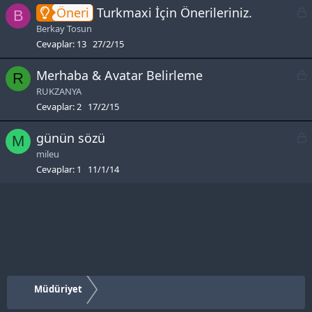
L
Öneri
Turkmaxi İçin Önerileriniz.
B
e
Berkay Tosun
c
Cevaplar
13
27/2/15
k
L
Merhaba & Avatar Belirleme
R
e
RUKZANYA
c
Cevaplar
2
17/2/15
k
L
günün sözü
M
e
mileu
c
Cevaplar
1
11/1/14
k
e
Müdüriyet