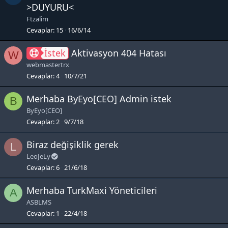
o
a
>DUYURU<
c
Ftzalim
k
i
Cevaplar
15
16/6/14
e
t
İstek
Aktivasyon 404 Hatası
d
W
webmastertrx
Cevaplar
4
10/7/21
Merhaba ByEyo[CEO] Admin istek
B
ByEyo[CEO]
Cevaplar
2
9/7/18
Biraz değişiklik gerek
L
LeoJeLy
Cevaplar
6
21/6/18
Merhaba TurkMaxi Yöneticileri
A
ASBLMS
Cevaplar
1
22/4/18