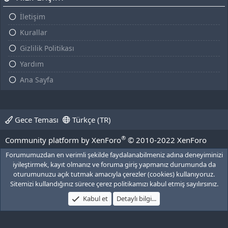
İletişim
Kurallar
Gizlilik Politikası
Yardım
Ana Sayfa
Gece Teması
Türkçe (TR)
®
Community platform by XenForo
© 2010-2022 XenForo
Forumumuzdan en verimli şekilde faydalanabilmeniz adına deneyiminizi
Ltd.
iyileştirmek, kayıt olmanız ve foruma giriş yapmanız durumunda da
oturumunuzu açık tutmak amacıyla çerezler (cookies) kullanıyoruz.
[XGT] Forum statistics system
- XenGenTr
Sitemizi kullandığınız sürece çerez politikamızı kabul etmiş sayılırsınız.
Kabul et
Detaylı bilgi...