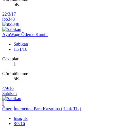
5K
22/3/17
ibo348
AyuWage Ödeme Kanıtlı
Sabikan
11/1/16
Cevaplar
1
Görüntülenme
5K
4/9/16
Sabikan
I
Öneri
İnternetten Para Kazanma ( Link.TL )
Insights
8/7/16