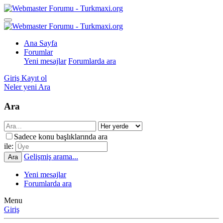
Ana Sayfa
Forumlar
Yeni mesajlar
Forumlarda ara
Giriş
Kayıt ol
Neler yeni
Ara
Ara
Sadece konu başlıklarında ara
ile:
Gelişmiş arama...
Ara
Yeni mesajlar
Forumlarda ara
Menu
Giriş