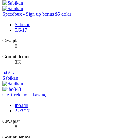
Speedbux - Sign up bonus $5 dolar
Sabikan
5/6/17
Cevaplar
0
Görüntülenme
3K
5/6/17
Sabikan
site + reklam + kazanç
ibo348
22/3/17
Cevaplar
8
Görüntülenme