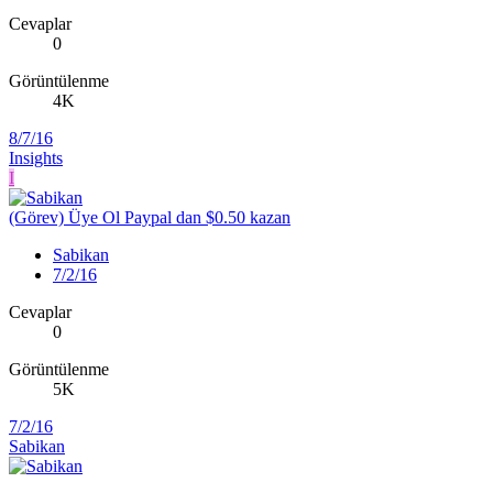
Cevaplar
0
Görüntülenme
4K
8/7/16
Insights
I
(Görev) Üye Ol Paypal dan $0.50 kazan
Sabikan
7/2/16
Cevaplar
0
Görüntülenme
5K
7/2/16
Sabikan