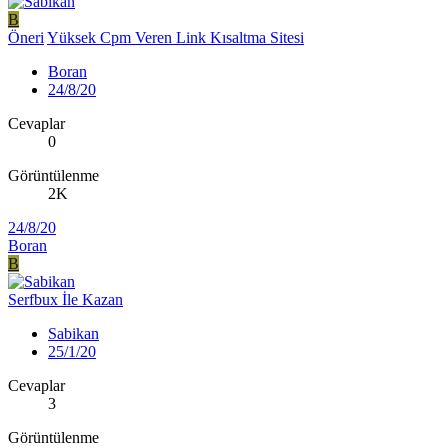
B
Öneri
Yüksek Cpm Veren Link Kısaltma Sitesi
Boran
24/8/20
Cevaplar
0
Görüntülenme
2K
24/8/20
Boran
B
Serfbux İle Kazan
Sabikan
25/1/20
Cevaplar
3
Görüntülenme