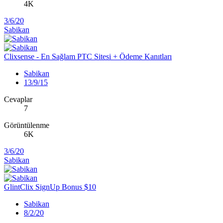
4K
3/6/20
Sabikan
Clixsense - En Sağlam PTC Sitesi + Ödeme Kanıtları
Sabikan
13/9/15
Cevaplar
7
Görüntülenme
6K
3/6/20
Sabikan
GlintClix SignUp Bonus $10
Sabikan
8/2/20