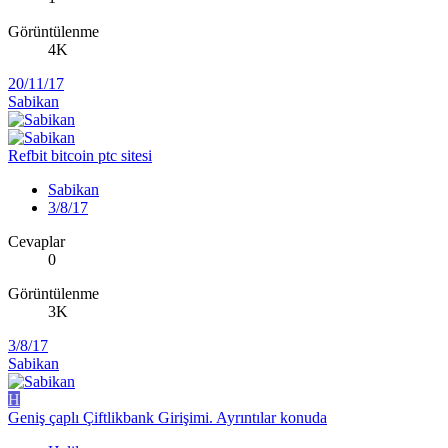
Görüntülenme
4K
20/11/17
Sabikan
Refbit bitcoin ptc sitesi
Sabikan
3/8/17
Cevaplar
0
Görüntülenme
3K
3/8/17
Sabikan
H
Geniş çaplı Çiftlikbank Girişimi. Ayrıntılar konuda