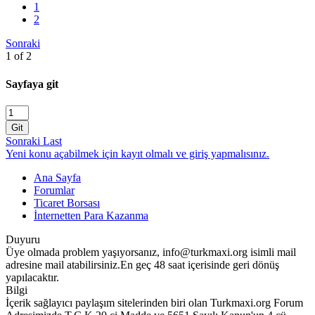
1
2
Sonraki
1 of 2
Sayfaya git
Git
Sonraki
Last
Yeni konu açabilmek için kayıt olmalı ve giriş yapmalısınız.
Ana Sayfa
Forumlar
Ticaret Borsası
İnternetten Para Kazanma
Duyuru
Üye olmada problem yaşıyorsanız, info@turkmaxi.org isimli mail
adresine mail atabilirsiniz.En geç 48 saat içerisinde geri dönüş
yapılacaktır.
Bilgi
İçerik sağlayıcı paylaşım sitelerinden biri olan Turkmaxi.org Forum