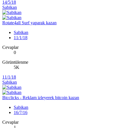
14/5/18
Sabikan
Rotate4all Surf yaparak kazan
Sabikan
11/1/18
Cevaplar
0
Görüntülenme
5K
11/1/18
Sabikan
Btcclicks - Reklam izleyerek bitcoin kazan
Sabikan
16/7/16
Cevaplar
1