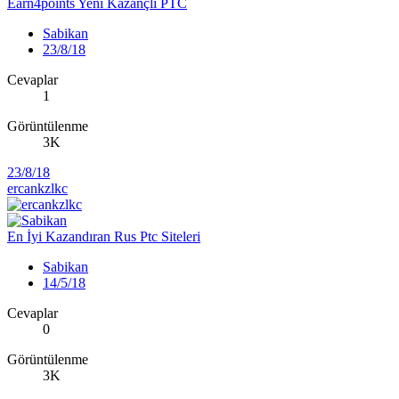
Earn4points Yeni Kazançlı PTC
Sabikan
23/8/18
Cevaplar
1
Görüntülenme
3K
23/8/18
ercankzlkc
En İyi Kazandıran Rus Ptc Siteleri
Sabikan
14/5/18
Cevaplar
0
Görüntülenme
3K