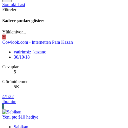
Sonraki
Last
Filtreler
Sadece şunları göster:
Yükleniyor...
Y
Cowlook.com - İnternetten Para Kazan
yatirimsiz_kazanc
30/10/18
Cevaplar
5
Görüntülenme
5K
4/1/22
İbrahim
İ
Yeni ptc $10 hediye
Sabikan