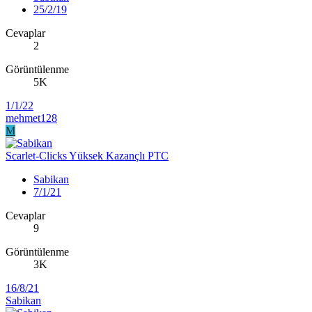
25/2/19
Cevaplar
2
Görüntülenme
5K
1/1/22
mehmet128
M
Scarlet-Clicks Yüksek Kazançlı PTC
Sabikan
7/1/21
Cevaplar
9
Görüntülenme
3K
16/8/21
Sabikan