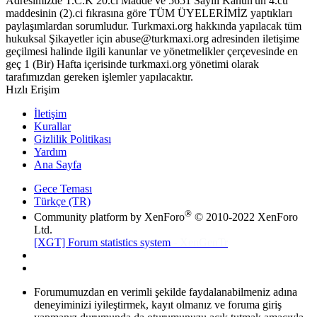
Adresimizde T.C.K 20.ci Madde ve 5651 Sayılı Kanun'un 4.cü
maddesinin (2).ci fıkrasına göre TÜM ÜYELERİMİZ yaptıkları
paylaşımlardan sorumludur. Turkmaxi.org hakkında yapılacak tüm
hukuksal Şikayetler için abuse@turkmaxi.org adresinden iletişime
geçilmesi halinde ilgili kanunlar ve yönetmelikler çerçevesinde en
geç 1 (Bir) Hafta içerisinde turkmaxi.org yönetimi olarak
tarafımızdan gereken işlemler yapılacaktır.
Hızlı Erişim
İletişim
Kurallar
Gizlilik Politikası
Yardım
Ana Sayfa
Gece Teması
Türkçe (TR)
®
Community platform by XenForo
© 2010-2022 XenForo
Ltd.
[XGT] Forum statistics system
- XenGenTr
Forumumuzdan en verimli şekilde faydalanabilmeniz adına
deneyiminizi iyileştirmek, kayıt olmanız ve foruma giriş