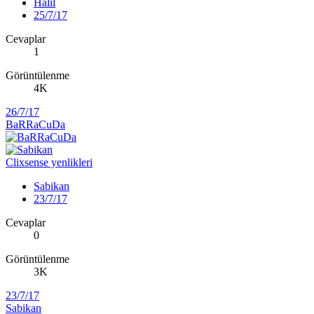
Halil
25/7/17
Cevaplar
1
Görüntülenme
4K
26/7/17
BaRRaCuDa
Clixsense yenlikleri
Sabikan
23/7/17
Cevaplar
0
Görüntülenme
3K
23/7/17
Sabikan