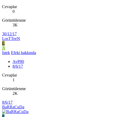
Cevaplar
0
Görüntülenme
3K
30/12/17
LosTTeeN
L
A
İstek
Efekt hakkında
AvP80
8/6/17
Cevaplar
1
Görüntülenme
2K
8/6/17
BaRRaCuDa
P