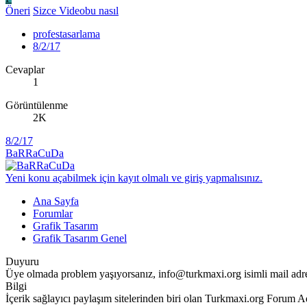
Öneri
Sizce Videobu nasıl
profestasarlama
8/2/17
Cevaplar
1
Görüntülenme
2K
8/2/17
BaRRaCuDa
Yeni konu açabilmek için kayıt olmalı ve giriş yapmalısınız.
Ana Sayfa
Forumlar
Grafik Tasarım
Grafik Tasarım Genel
Duyuru
Üye olmada problem yaşıyorsanız, info@turkmaxi.org isimli mail adresin
Bilgi
İçerik sağlayıcı paylaşım sitelerinden biri olan Turkmaxi.org For