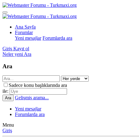
Ana Sayfa
Forumlar
Yeni mesajlar
Forumlarda ara
Giriş
Kayıt ol
Neler yeni
Ara
Ara
Sadece konu başlıklarında ara
ile:
Gelişmiş arama...
Ara
Yeni mesajlar
Forumlarda ara
Menu
Giriş