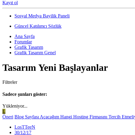
Kayıt ol
Sosyal Medya Bayilik Paneli
Güncel Katılımcı Sözlük
Ana Sayfa
Forumlar
Grafik Tasarım
Grafik Tasarım Genel
Tasarım Yeni Başlayanlar
Filtreler
Sadece şunları göster:
Yükleniyor...
L
Öneri
Blog Sayfası Açacağım Hangi Hosting Firmasını Tercih Etmeli
LosTTeeN
30/12/17