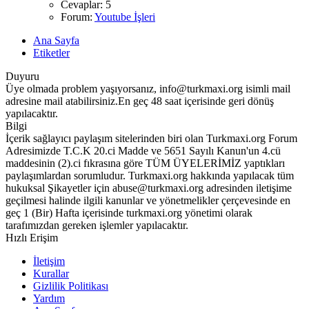
Cevaplar: 5
Forum:
Youtube İşleri
Ana Sayfa
Etiketler
Duyuru
Üye olmada problem yaşıyorsanız, info@turkmaxi.org isimli mail
adresine mail atabilirsiniz.En geç 48 saat içerisinde geri dönüş
yapılacaktır.
Bilgi
İçerik sağlayıcı paylaşım sitelerinden biri olan Turkmaxi.org Forum
Adresimizde T.C.K 20.ci Madde ve 5651 Sayılı Kanun'un 4.cü
maddesinin (2).ci fıkrasına göre TÜM ÜYELERİMİZ yaptıkları
paylaşımlardan sorumludur. Turkmaxi.org hakkında yapılacak tüm
hukuksal Şikayetler için abuse@turkmaxi.org adresinden iletişime
geçilmesi halinde ilgili kanunlar ve yönetmelikler çerçevesinde en
geç 1 (Bir) Hafta içerisinde turkmaxi.org yönetimi olarak
tarafımızdan gereken işlemler yapılacaktır.
Hızlı Erişim
İletişim
Kurallar
Gizlilik Politikası
Yardım