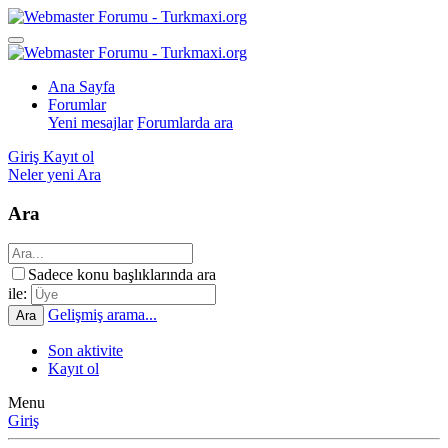
Ana Sayfa
Forumlar
Yeni mesajlar
Forumlarda ara
Giriş
Kayıt ol
Neler yeni
Ara
Ara
Sadece konu başlıklarında ara
ile:
Gelişmiş arama...
Ara
Son aktivite
Kayıt ol
Menu
Giriş