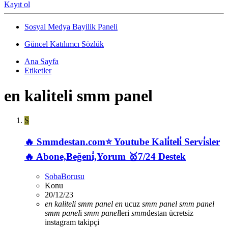
Kayıt ol
Sosyal Medya Bayilik Paneli
Güncel Katılımcı Sözlük
Ana Sayfa
Etiketler
en kaliteli smm panel
S
🔥 Smmdestan.com⭐ Youtube Kali̇teli̇ Servi̇sler
🔥 Abone,Beğeni̇,Yorum 🥇7/24 Destek
SobaBorusu
Konu
20/12/23
en
kaliteli
smm
panel
en
ucuz
smm
panel
smm
panel
smm
panel
i
smm
panel
leri
smm
destan
ücretsiz
instagram takipçi