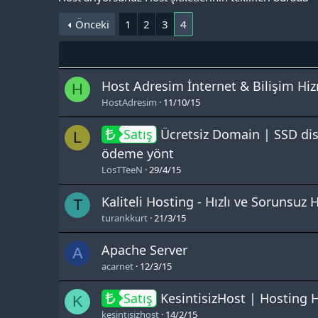
Önceki
1
2
3
4
Host Adresim İnternet & Bilişim Hizm
H
HostAdresim
11/10/15
Satış
Ücretsiz Domain | SSD di
L
ödeme yönt
LosTTeeN
29/4/15
Kaliteli Hosting - Hızlı ve Sorunsuz 
T
turankkurt
21/3/15
Apache Server
A
acarnet
12/3/15
Satış
KesintisizHost | Hosting 
K
kesintisizhost
14/2/15