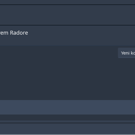
iyem Radore
Yeni k