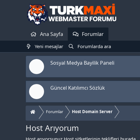
Ana Sayfa
Forumlar
Yeni mesajlar
Forumlarda ara
Sosyal Medya Bayilik Paneli
Güncel Katılımcı Sözlük
Forumlar
Host Domain Server
Host Arıyorum
Host arıyorsunuz Host şitketlerinin teklifleri burada