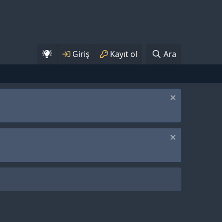
Giriş
Kayıt ol
Ara