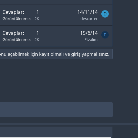
Cevaplar
1
14/11/14
D
Görüntülenme
2K
descarter
Cevaplar
1
15/6/14
F
Görüntülenme
2K
Ftzalim
onu açabilmek için kayıt olmalı ve giriş yapmalısınız.