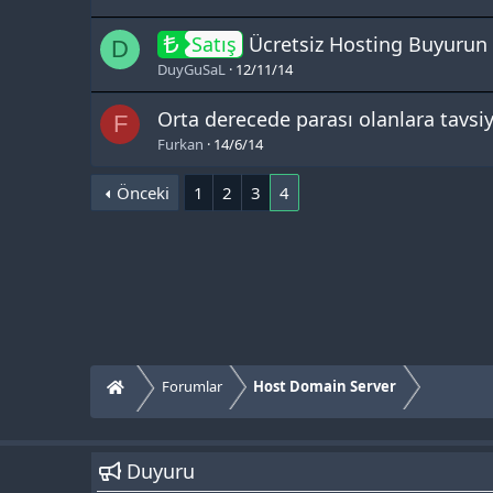
Satış
Ücretsiz Hosting Buyurun
D
DuyGuSaL
12/11/14
Orta derecede parası olanlara tavs
F
Furkan
14/6/14
Önceki
1
2
3
4
Forumlar
Host Domain Server
Duyuru