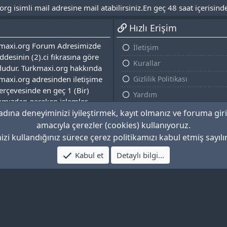
isimli mail adresine mail atabilirsiniz.En geç 48 saat içerisinde
Hızlı Erişim
urkmaxi.org Forum Adresimizde
İletişim
desinin (2).ci fıkrasına göre
Kurallar
udur. Turkmaxi.org hakkında
maxi.org adresinden iletişime
Gizlilik Politikası
çerçevesinde en geç 1 (Bir)
Yardım
fımızdan gereken işlemler
Ana Sayfa
adına deneyiminizi iyileştirmek, kayıt olmanız ve foruma 
amacıyla çerezler (cookies) kullanıyoruz.
izi kullandığınız sürece çerez politikamızı kabul etmiş sayılır
®
by XenForo
© 2010-2022 XenForo Ltd.
Kabul et
Detaylı bilgi...
s system
- XenGenTr