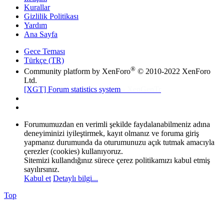
Kurallar
Gizlilik Politikası
Yardım
Ana Sayfa
Gece Teması
Türkçe (TR)
®
Community platform by XenForo
© 2010-2022 XenForo
Ltd.
[XGT] Forum statistics system
- XenGenTr
Forumumuzdan en verimli şekilde faydalanabilmeniz adına
deneyiminizi iyileştirmek, kayıt olmanız ve foruma giriş
yapmanız durumunda da oturumunuzu açık tutmak amacıyla
çerezler (cookies) kullanıyoruz.
Sitemizi kullandığınız sürece çerez politikamızı kabul etmiş
sayılırsınız.
Kabul et
Detaylı bilgi...
Top