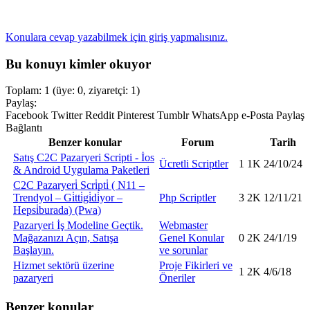
Konulara cevap yazabilmek için giriş yapmalısınız.
Bu konuyı kimler okuyor
Toplam: 1 (üye: 0, ziyaretçi: 1)
Paylaş:
Facebook
Twitter
Reddit
Pinterest
Tumblr
WhatsApp
e-Posta
Paylaş
Bağlantı
Benzer konular
Forum
Tarih
Satış
C2C Pazaryeri Scripti - İos
Ücretli Scriptler
1
1K
24/10/24
& Android Uygulama Paketleri
C2C Pazaryeri̇ Scri̇pti̇ ( N11 –
Trendyol – Gi̇tti̇gi̇di̇yor –
Php Scriptler
3
2K
12/11/21
Hepsi̇burada) (Pwa)
Pazaryeri İş Modeline Geçtik.
Webmaster
Mağazanızı Açın, Satışa
Genel Konular
0
2K
24/1/19
Başlayın.
ve sorunlar
Hizmet sektörü üzerine
Proje Fikirleri ve
1
2K
4/6/18
pazaryeri
Öneriler
Benzer konular