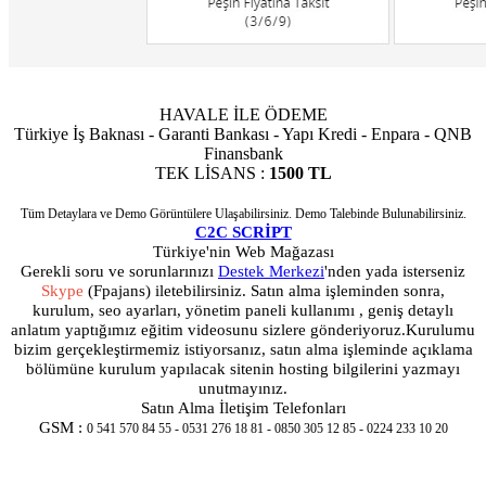
HAVALE İLE ÖDEME
Türkiye İş Baknası - Garanti Bankası - Yapı Kredi - Enpara - QNB
Finansbank
TEK LİSANS :
1500 TL
Tüm Detaylara ve Demo Görüntülere Ulaşabilirsiniz. Demo Talebinde Bulunabilirsiniz.
C2C SCRİPT
Türkiye'nin Web Mağazası
Gerekli soru ve sorunlarınızı
Destek Merkezi
'nden yada isterseniz
Skype
(Fpajans) iletebilirsiniz. Satın alma işleminden sonra,
kurulum, seo ayarları, yönetim paneli kullanımı , geniş detaylı
anlatım yaptığımız eğitim videosunu sizlere gönderiyoruz.
Kurulumu
bizim gerçekleştirmemiz istiyorsanız, satın alma işleminde açıklama
bölümüne kurulum yapılacak sitenin hosting bilgilerini yazmayı
unutmayınız.
Satın Alma İletişim Telefonları
GSM :
0 541 570 84 55 - 0531 276 18 81 - 0850 305 12 85 - 0224 233 10 20