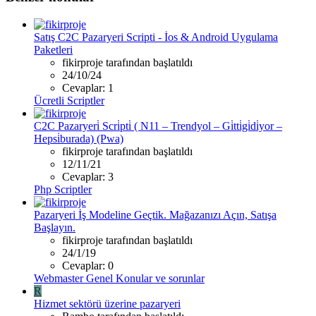
Satış
C2C Pazaryeri Scripti - İos & Android Uygulama
Paketleri
fikirproje tarafından başlatıldı
24/10/24
Cevaplar: 1
Ücretli Scriptler
C2C Pazaryeri̇ Scri̇pti̇ ( N11 – Trendyol – Gi̇tti̇gi̇di̇yor –
Hepsi̇burada) (Pwa)
fikirproje tarafından başlatıldı
12/11/21
Cevaplar: 3
Php Scriptler
Pazaryeri İş Modeline Geçtik. Mağazanızı Açın, Satışa
Başlayın.
fikirproje tarafından başlatıldı
24/1/19
Cevaplar: 0
Webmaster Genel Konular ve sorunlar
R
Hizmet sektörü üzerine pazaryeri