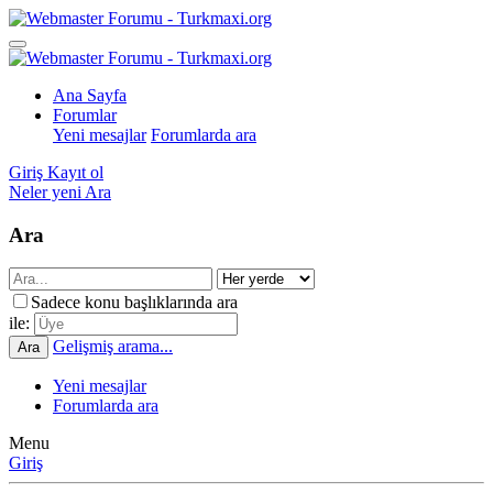
Ana Sayfa
Forumlar
Yeni mesajlar
Forumlarda ara
Giriş
Kayıt ol
Neler yeni
Ara
Ara
Sadece konu başlıklarında ara
ile:
Gelişmiş arama...
Ara
Yeni mesajlar
Forumlarda ara
Menu
Giriş