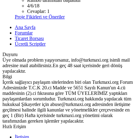
Rambo tarafından başlatıldı
4/6/18
Cevaplar: 1
Proje Fikirleri ve Öneriler
Ana Sayfa
Forumlar
Ticaret Borsası
Ücretli Scriptler
Duyuru
Üye olmada problem yaşıyorsanız, info@turkmaxi.org isimli mail
adresine mail atabilirsiniz.En geç 48 saat içerisinde geri dönüş
yapılacaktır.
Bilgi
İçerik sağlayıcı paylaşım sitelerinden biri olan Turkmaxi.org Forum
Adresimizde T.C.K 20.ci Madde ve 5651 Sayılı Kanun'un 4.cü
maddesinin (2).ci fıkrasına göre TÜM ÜYELERİMİZ yaptıkları
paylaşımlardan sorumludur. Turkmaxi.org hakkında yapılacak tüm
hukuksal Şikayetler için abuse@turkmaxi.org adresinden iletişime
geçilmesi halinde ilgili kanunlar ve yönetmelikler çerçevesinde en
geç 1 (Bir) Hafta içerisinde turkmaxi.org yönetimi olarak
tarafımızdan gereken işlemler yapılacaktır.
Hızlı Erişim
İletişim