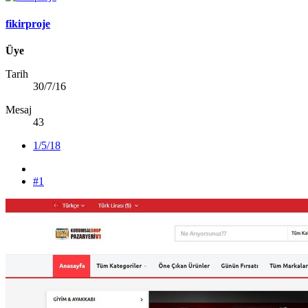
fikirproje
Üye
Tarih
30/7/16
Mesaj
43
1/5/18
#1