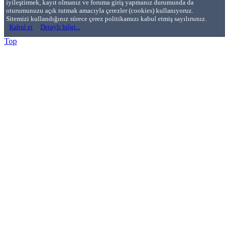
iyileştirmek, kayıt olmanız ve foruma giriş yapmanız durumunda da
oturumunuzu açık tutmak amacıyla çerezler (cookies) kullanıyoruz.
Sitemizi kullandığınız sürece çerez politikamızı kabul etmiş sayılırsınız.
Kabul et
Detaylı bilgi...
Top