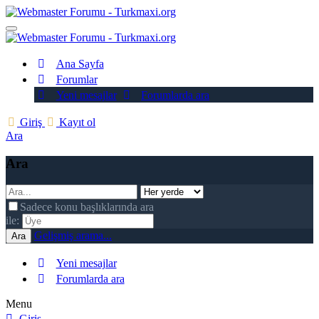
Ana Sayfa
Forumlar
Yeni mesajlar
Forumlarda ara
Giriş
Kayıt ol
Ara
Ara
Sadece konu başlıklarında ara
ile:
Gelişmiş arama...
Ara
Yeni mesajlar
Forumlarda ara
Menu
Giriş