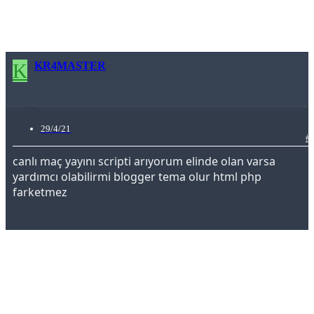
K
KR4MASTER
29/4/21
#
canlı maç yayını scripti arıyorum elinde olan varsa
yardımcı olabilirmi blogger tema olur html php
farketmez