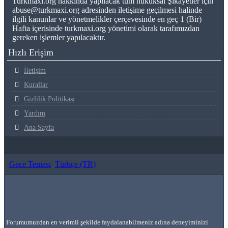
Turkmaxi.org hakkında yapılacak tüm hukuksal Şikayetler için
abuse@turkmaxi.org adresinden iletişime geçilmesi halinde
ilgili kanunlar ve yönetmelikler çerçevesinde en geç 1 (Bir)
Hafta içerisinde turkmaxi.org yönetimi olarak tarafımızdan
gereken işlemler yapılacaktır.
Hızlı Erişim
İletişim
Kurallar
Gizlilik Politikası
Yardım
Ana Sayfa
Gece Teması
Türkçe (TR)
®
Community platform by XenForo
© 2010-2022 XenForo Ltd.
[XGT] Forum statistics system
- XenGenTr
Forumumuzdan en verimli şekilde faydalanabilmeniz adına deneyiminizi