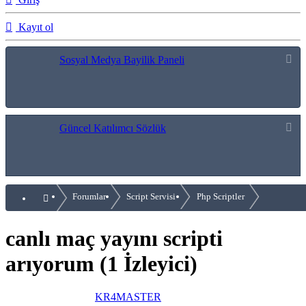
Kayıt ol
Sosyal Medya Bayilik Paneli
Güncel Katılımcı Sözlük
Forumlar
Script Servisi
Php Scriptler
canlı maç yayını scripti
arıyorum
(1 İzleyici)
Thread starter
KR4MASTER