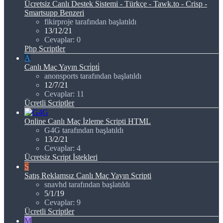
Ücretsiz Canlı Destek Sistemi - Türkçe - Tawk.to - Crisp -
Smartsupp Benzeri
fikirproje tarafından başlatıldı
13/12/21
Cevaplar: 0
Php Scriptler
A
Canlı Maç Yayın Scri̇pti̇
anonsports tarafından başlatıldı
12/7/21
Cevaplar: 11
Ücretli Scriptler
Online Canlı Maç İzleme Scripti HTML
G4G tarafından başlatıldı
13/2/21
Cevaplar: 4
Ücretsiz Script İstekleri
S
Satış
Reklamsız Canlı Maç Yayın Scripti
snavhd tarafından başlatıldı
5/1/19
Cevaplar: 9
Ücretli Scriptler
M