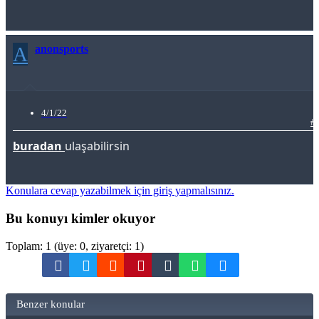
A
anonsports
4/1/22
#
buradan
ulaşabilirsin
Konulara cevap yazabilmek için giriş yapmalısınız.
Bu konuyı kimler okuyor
Toplam: 1 (üye: 0, ziyaretçi: 1)
Facebook
Twitter
Reddit
Pinterest
Tumblr
WhatsApp
e-Posta
Paylaş:
Benzer konular