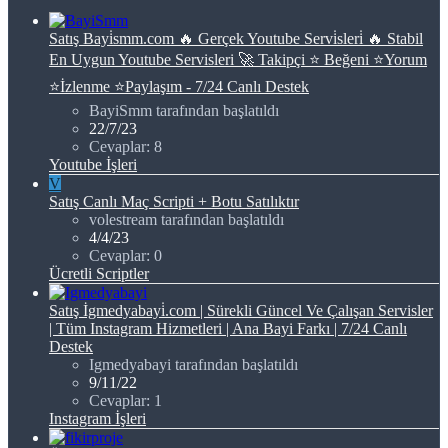
Satış
Bayi̇smm.com 🔥 Gerçek Youtube Servi̇sleri̇ 🔥 Stabil
En Uygun Youtube Servisleri 🚀 Takipçi ⭐ Beğeni ⭐Yorum
⭐İzlenme ⭐Paylaşım - 7/24 Canlı Destek
BayiSmm tarafından başlatıldı
22/7/23
Cevaplar: 8
Youtube İşleri
V
Satış
Canlı Maç Scripti + Botu Satılıktır
volestream tarafından başlatıldı
4/4/23
Cevaplar: 0
Ücretli Scriptler
Satış
İgmedyabayi̇.com | Sürekli Güncel Ve Çalışan Servisler
| Tüm Instagram Hizmetleri | Ana Bayi Farkı | 7/24 Canlı
Destek
Igmedyabayi tarafından başlatıldı
9/11/22
Cevaplar: 1
Instagram İşleri