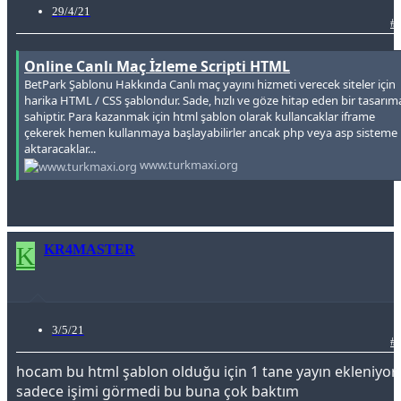
29/4/21
#
Online Canlı Maç İzleme Scripti HTML
BetPark Şablonu Hakkında Canlı maç yayını hizmeti verecek siteler için
harika HTML / CSS şablondur. Sade, hızlı ve göze hitap eden bir tasarım
sahiptir. Para kazanmak için html şablon olarak kullancaklar iframe
çekerek hemen kullanmaya başlayabilirler ancak php veya asp sisteme
aktaracaklar...
www.turkmaxi.org
K
KR4MASTER
3/5/21
#
hocam bu html şablon olduğu için 1 tane yayın ekleniyor
sadece işimi görmedi bu buna çok baktım