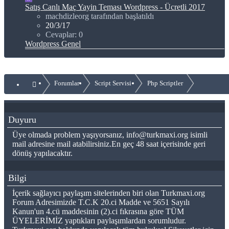
Satış
Canlı Maç Yayin Teması Wordpress - Ücretli 2017
machdizleorg tarafından başlatıldı
20/3/17
Cevaplar: 0
Wordpress Genel
Forumlar
Script Servisi
Php Scriptler
Duyuru
Üye olmada problem yaşıyorsanız, info@turkmaxi.org isimli
mail adresine mail atabilirsiniz.En geç 48 saat içerisinde geri
dönüş yapılacaktır.
Bilgi
İçerik sağlayıcı paylaşım sitelerinden biri olan Turkmaxi.org
Forum Adresimizde T.C.K 20.ci Madde ve 5651 Sayılı
Kanun'un 4.cü maddesinin (2).ci fıkrasına göre TÜM
ÜYELERİMİZ yaptıkları paylaşımlardan sorumludur.