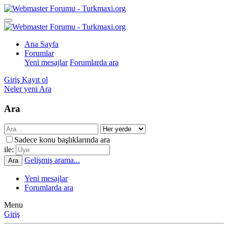
Ana Sayfa
Forumlar
Yeni mesajlar
Forumlarda ara
Giriş
Kayıt ol
Neler yeni
Ara
Ara
Sadece konu başlıklarında ara
ile:
Gelişmiş arama...
Ara
Yeni mesajlar
Forumlarda ara
Menu
Giriş