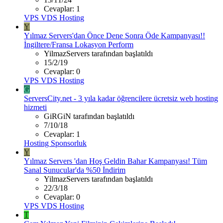
Cevaplar: 1
VPS VDS Hosting
Y
Yılmaz Servers'dan Önce Dene Sonra Öde Kampanyası!!
İngiltere/Fransa Lokasyon Perform
YilmazServers tarafından başlatıldı
15/2/19
Cevaplar: 0
VPS VDS Hosting
G
ServersCity.net - 3 yıla kadar öğrencilere ücretsiz web hosting
hizmeti
GiRGiN tarafından başlatıldı
7/10/18
Cevaplar: 1
Hosting Sponsorluk
Y
Yılmaz Servers 'dan Hoş Geldin Bahar Kampanyası! Tüm
Sanal Sunucular'da %50 İndirim
YilmazServers tarafından başlatıldı
22/3/18
Cevaplar: 0
VPS VDS Hosting
T