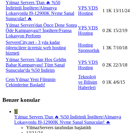
Yılmaz Servers 'Dan 🔥 %50
İndirimli İngiltere/Almanya
VPS VDS
1
1K
13/11/24
Lokasyonlu I9-12900K Nvme Sanal
Hosting
Sunucular! 🔥
Yılmaz Servers'dan Önce Dene Sonra
VPS VDS
Öde Kampanyası!! İngiltere/Fransa
0
2K
15/2/19
Hosting
Lokasyon Perform
ServersCity.net - 3 yıla kadar
Hosting
öğrencilere ücretsiz web hosting
1
3K
7/10/18
Sponsorluk
hizmeti
Yılmaz Servers 'dan Hoş Geldin
VPS VDS
Bahar Kampanyası! Tüm Sanal
0
2K
22/3/18
Hosting
Sunucular'da %50 İndirim
Teknoloji
Cem Yılmaz Yeni Filminin
ve Bilişim
0
1K
4/6/15
Çekimlerine Başladı!
Haberleri
Benzer konular
Y
Yılmaz Servers 'Dan 🔥 %50 İndirimli İngiltere/Almanya
Lokasyonlu I9-12900K Nvme Sanal Sunucular! 🔥
YilmazServers tarafından başlatıldı
13/11/24