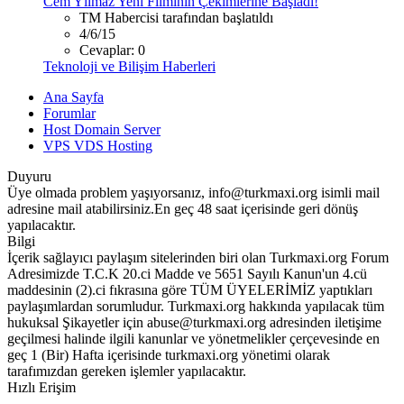
Cem Yılmaz Yeni Filminin Çekimlerine Başladı!
TM Habercisi tarafından başlatıldı
4/6/15
Cevaplar: 0
Teknoloji ve Bilişim Haberleri
Ana Sayfa
Forumlar
Host Domain Server
VPS VDS Hosting
Duyuru
Üye olmada problem yaşıyorsanız, info@turkmaxi.org isimli mail
adresine mail atabilirsiniz.En geç 48 saat içerisinde geri dönüş
yapılacaktır.
Bilgi
İçerik sağlayıcı paylaşım sitelerinden biri olan Turkmaxi.org Forum
Adresimizde T.C.K 20.ci Madde ve 5651 Sayılı Kanun'un 4.cü
maddesinin (2).ci fıkrasına göre TÜM ÜYELERİMİZ yaptıkları
paylaşımlardan sorumludur. Turkmaxi.org hakkında yapılacak tüm
hukuksal Şikayetler için abuse@turkmaxi.org adresinden iletişime
geçilmesi halinde ilgili kanunlar ve yönetmelikler çerçevesinde en
geç 1 (Bir) Hafta içerisinde turkmaxi.org yönetimi olarak
tarafımızdan gereken işlemler yapılacaktır.
Hızlı Erişim