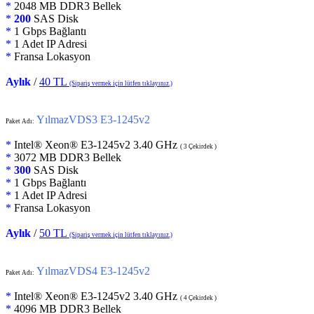
*
2048 MB DDR3 Bellek
*
200
SAS Disk
*
1 Gbps Bağlantı
*
1 Adet IP Adresi
*
Fransa Lokasyon
Aylık
/
40 TL
(Sipariş vermek için lütfen tıklayınız.)
YılmazVDS3 E3-1245v2
Paket Adı:
*
Intel® Xeon® E3-1245v2 3.40 GHz
( 3 Çekirdek )
*
3072 MB DDR3 Bellek
*
300
SAS Disk
*
1 Gbps Bağlantı
*
1 Adet IP Adresi
*
Fransa Lokasyon
Aylık
/
50 TL
(Sipariş vermek için lütfen tıklayınız.)
YılmazVDS4 E3-1245v2
Paket Adı:
*
Intel® Xeon® E3-1245v2 3.40 GHz
( 4 Çekirdek )
*
4096 MB DDR3 Bellek