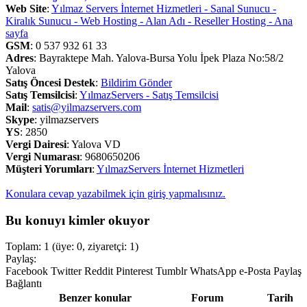
Web Site
:
Yılmaz Servers İnternet Hizmetleri - Sanal Sunucu -
Kiralık Sunucu - Web Hosting - Alan Adı - Reseller Hosting - Ana
sayfa
GSM
: 0 537 932 61 33
Adres
: Bayraktepe Mah. Yalova-Bursa Yolu İpek Plaza No:58/2
Yalova
Satış Öncesi Destek
:
Bildirim Gönder
Satış Temsilcisi
:
YılmazServers - Satış Temsilcisi
Mail
:
satis@yilmazservers.com
Skype
: yilmazservers
YS
: 2850
Vergi Dairesi
: Yalova VD
Vergi Numarası
: 9680650206
Müşteri Yorumları
:
YılmazServers İnternet Hizmetleri
Konulara cevap yazabilmek için giriş yapmalısınız.
Bu konuyı kimler okuyor
Toplam: 1 (üye: 0, ziyaretçi: 1)
Paylaş:
Facebook
Twitter
Reddit
Pinterest
Tumblr
WhatsApp
e-Posta
Paylaş
Bağlantı
Benzer konular
Forum
Tarih