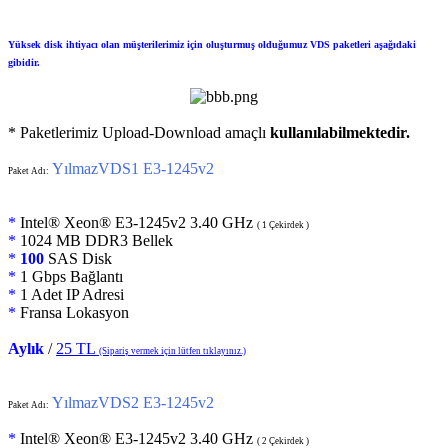
Yüksek disk ihtiyacı olan müşterilerimiz için oluşturmuş olduğumuz VDS paketleri aşağıdaki
gibidir.
* Paketlerimiz Upload-Download amaçlı
kullanılabilmektedir.
YılmazVDS1 E3-1245v2
Paket Adı:
*
Intel® Xeon® E3-1245v2 3.40 GHz
( 1 Çekirdek )
*
1024 MB DDR3 Bellek
*
100
SAS Disk
*
1 Gbps Bağlantı
*
1 Adet IP Adresi
*
Fransa Lokasyon
Aylık
/
25 TL
(Sipariş vermek için lütfen tıklayınız.)
YılmazVDS2 E3-1245v2
Paket Adı:
*
Intel® Xeon® E3-1245v2 3.40 GHz
( 2 Çekirdek )