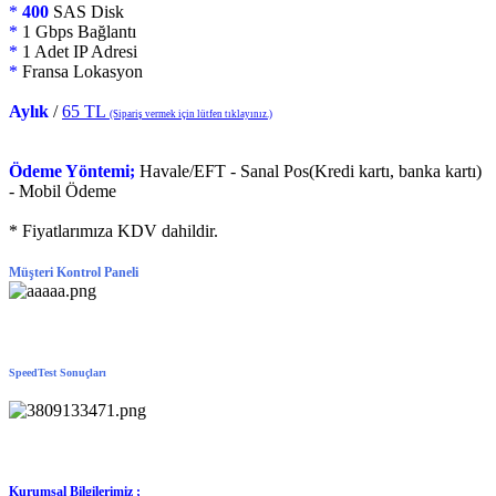
*
400
SAS Disk
*
1 Gbps Bağlantı
*
1 Adet IP Adresi
*
Fransa Lokasyon
Aylık
/
65 TL
(Sipariş vermek için lütfen tıklayınız.)
Ödeme Yöntemi;
Havale/EFT - Sanal Pos(Kredi kartı, banka kartı)
- Mobil Ödeme
* Fiyatlarımıza KDV dahildir.
Müşteri Kontrol Paneli
SpeedTest Sonuçları
Kurumsal Bilgilerimiz ;