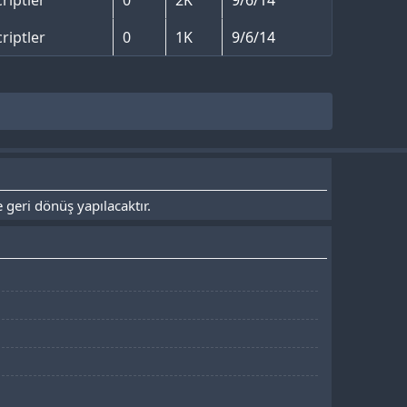
riptler
0
1K
9/6/14
 geri dönüş yapılacaktır.