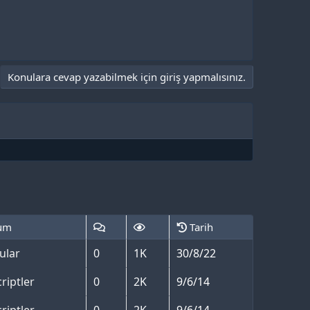
Konulara cevap yazabilmek için giriş yapmalısınız.
um
Tarih
ular
0
1K
30/8/22
riptler
0
2K
9/6/14
riptler
0
2K
9/6/14