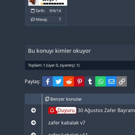
Tarih
9/6/14
Mesaj
7
Bu konuyı kimler okuyor
Toplam: 1 (üye: 0, ziyaretçi: 1)
Facebook
Twitter
Reddit
Pinterest
Tumblr
WhatsApp
e-Posta
Bağl
Paylaş:
Benzer konular
Duyuru
30 Ağustos Zafer Bayram
zafer kabalak v7
zafer kabalak v11