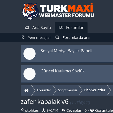
Ana Sayfa
Forumlar
Yeni mesajlar
Forumlarda ara
Sosyal Medya Bayilik Paneli
Güncel Katılımcı Sözlük
Forumlar
Script Servisi
Php Scriptler
zafer kabalak v6
(1 İzleyici)
T
B
otolikes
9/6/14
Cevaplar : 0
Görüntüle