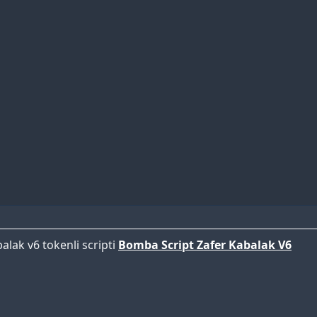
lak v6 tokenli scripti
Bomba Script Zafer Kabalak V6