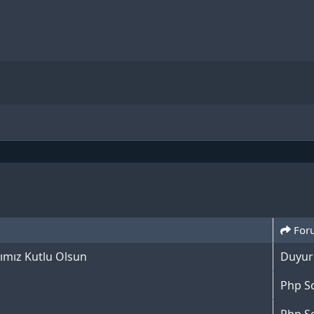
antı
For
ımız Kutlu Olsun
Duyur
Php Sc
Php Sc