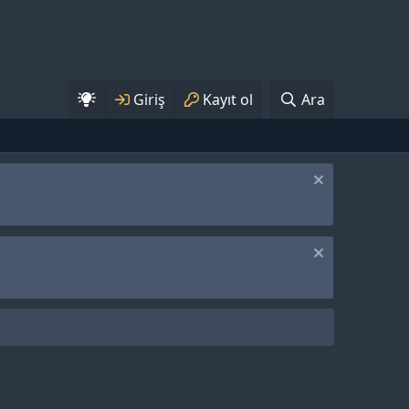
Giriş
Kayıt ol
Ara