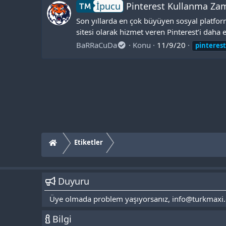
İpucu
Pinterest Kullanma Zam
Son yıllarda en çok büyüyen sosyal platform
sitesi olarak hizmet veren Pinterest’i daha 
BaRRaCuDa
Konu
11/9/20
pinterest
Etiketler
Duyuru
Üye olmada problem yaşıyorsanız, info@turkmaxi.org 
Bilgi