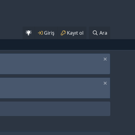
Giriş
Kayıt ol
Ara