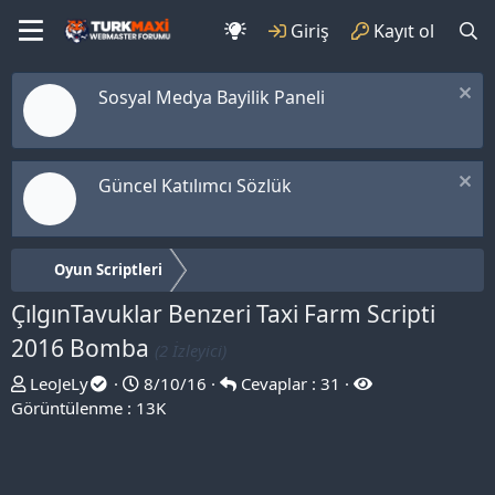
Giriş
Kayıt ol
Sosyal Medya Bayilik Paneli
Güncel Katılımcı Sözlük
Oyun Scriptleri
ÇılgınTavuklar Benzeri Taxi Farm Scripti
2016 Bomba
(2 İzleyici)
T
B
LeoJeLy
8/10/16
Cevaplar : 31
h
a
Görüntülenme : 13K
r
ş
e
l
a
a