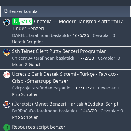
Benzer konular
Satış
Chatella — Modern Tanışma Platformu /
Tinder Benzeri
DARELL tarafından başlatıldı
16/6/26
Cevaplar: 0
Ücretli Scriptler
Ssh Telnet Client Putty Benzeri Programlar
unicorn34 tarafından başlatıldı
17/2/23
Cevaplar: 0
Metin 2 Genel
Ücretsiz Canlı Destek Sistemi - Türkçe - Tawk.to -
Crisp - Smartsupp Benzeri
fikirproje tarafından başlatıldı
13/12/21
Cevaplar: 0
Php Scriptler
(Ücretsiz) Mynet Benzeri Haritalı #Evdekal Scripti
BaRRaCuDa tarafından başlatıldı
14/8/20
Cevaplar: 0
Php Scriptler
Resources script benzeri
B