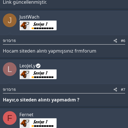
Link güncellenmiştir.
JustWach
J
9/10/16
#6
Hocam siteden alıntı yapmışsınız frmforum
LeoJeLy
L
9/10/16
#7
Hayır,o siteden alıntı yapmadım ?
Fernet
F