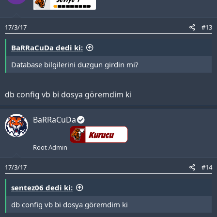
17/3/17
#13
BaRRaCuDa dedi ki:
Database bilgilerini duzgun girdin mi?
db config vb bi dosya göremdim ki
BaRRaCuDa
Root Admin
17/3/17
#14
sentez06 dedi ki:
db config vb bi dosya göremdim ki