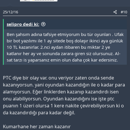
25/12/16
#10
selipro dedi ki:
Ben şahsım adına tafsiye etmiyorum bu tür oyunları . Ufak
bir bot yazılımı ile 1 ay sitede boş dolaşır ikinci aya günlük
10 TL kazanirlar. 2.nci aydan itibaren bu miktar 2 ye
katlanır her ay ve sonunda zarara giren siz olursunuz. Al-
sat tarzı is yaparsanız emin olun daha çok kar edersiniz.
PTC diye bir olay var. onu veriyor zaten onda sende
kazanıyorsun. yani oyundan kazandığın ile o kadar para
alamıyorsun. Eğer linklerden kazanıp kazandırdı isen
onu alabiliyorsun. Oyundan kazandığını ise işte ptc
puanın 1 üzeri olursa 1 kere nakite çevirebiliyorsun ki o
da kazandırdığı para kadar değil.
Kumarhane her zaman kazanır