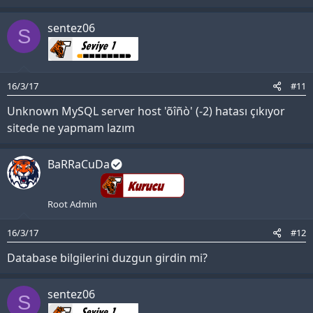
sentez06
S
16/3/17
#11
Unknown MySQL server host 'õîñò' (-2) hatası çıkıyor
sitede ne yapmam lazım
BaRRaCuDa
Root Admin
16/3/17
#12
Database bilgilerini duzgun girdin mi?
sentez06
S