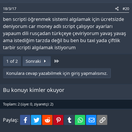
18/3/17
#20
ben scripti öğrenmek sistemi algılamak için ücretsizde
deniyorum car money adlı script çalışıyor ayarları
yapaum dili rusçadan türkçeye çeviriyorum yavaş yavaş
ama istediğim tarzda değil bu ben bu taxi yada çiftlik
tarbir scripti algılamak istiyorum
Last
1 of 2
Sonraki
Konulara cevap yazabilmek için giriş yapmalısınız.
Bu konuyı kimler okuyor
Toplam: 2 (üye: 0, ziyaretçi: 2)
Facebook
Twitter
Reddit
Pinterest
Tumblr
WhatsApp
e-Posta
Bağlantı
Paylaş: