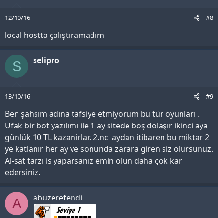
12/10/16
#8
local hostta çalıştıramadım
selipro
S
13/10/16
#9
Ben şahsım adına tafsiye etmiyorum bu tür oyunları .
Ufak bir bot yazılımı ile 1 ay sitede boş dolaşır ikinci aya
günlük 10 TL kazanirlar. 2.nci aydan itibaren bu miktar 2
ye katlanır her ay ve sonunda zarara giren siz olursunuz.
Al-sat tarzı is yaparsanız emin olun daha çok kar
edersiniz.
abuzerefendi
A