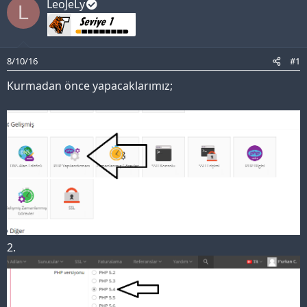
LeoJeLy
L
8/10/16
#1
Kurmadan önce yapacaklarımız;
2.