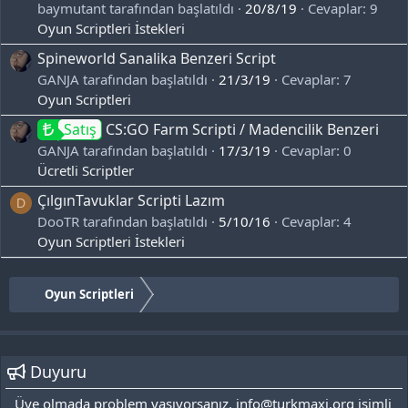
baymutant tarafından başlatıldı
20/8/19
Cevaplar: 9
Oyun Scriptleri İstekleri
Spineworld Sanalika Benzeri Script
GANJA tarafından başlatıldı
21/3/19
Cevaplar: 7
Oyun Scriptleri
Satış
CS:GO Farm Scripti / Madencilik Benzeri
GANJA tarafından başlatıldı
17/3/19
Cevaplar: 0
Ücretli Scriptler
ÇılgınTavuklar Scripti Lazım
D
DooTR tarafından başlatıldı
5/10/16
Cevaplar: 4
Oyun Scriptleri İstekleri
Oyun Scriptleri
Duyuru
Üye olmada problem yaşıyorsanız, info@turkmaxi.org isimli