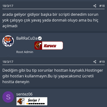
18/3/17
#18
arada geliyor gidiyor başka bir scripti denedim sorun
yok çalışıyo çok yavaş yada donmalı oluyo ama bu hiç
açılmadı
BaRRaCuDa
Root Admin
18/3/17
#19
Dediğim gibi bu tip sorunlar hosttan kaynaklı.Hostinger
gibi hostları kullanmayın.Bu işi yapacaksınız ücretli
hostta deneyin
sentez06
S