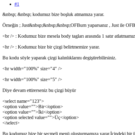
#1
&nbsp; &nbsp; kodumuz bize boşluk atmamıza yarar.
Örneğin ; Just&nbsp;&nbsp;&nbsp;OFBurn yaparsanız , Just ile OFBu
<br /> : Kodumuz bize mesela body tagları arasında 1 satır atlatmamı
<hr /> : Kodumuz bize bir çizgi belirtmemize yarar.
Bu kodu söyle yaparak çizgi kalınlıklarını degiştirebilirsiniz.
<hr width="100%" size="4" />
<hr width="100%" size="5" />
Diye devam ettirerseniz bu çizgi büyür
<select name="123">
<option value="">Bir</option>
<option value="">İki</option>
<option selected value="">Üç</option>
</select>
Bu kodumuz bize bir seçmeli menü olusturmamıza yarar.İçindeki bir iki