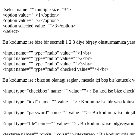
<select name="" multiple size="3">
<option value="">1</option>
<option value="">2</option>
<option selected value="">3</option>
</select>
Bu kodumuz ise bize bir secmeli 1 2 3 diye birşey olusturmamıza yara
<input name="" type="radio" value="">1<br>
<input name="" type="radio" value="">2<br>
<input name="" type="radio" value="">3<br>
<input name="" type="radio" checked value="">4<br>
Bu kodumuz ise ; bize su olanagı saglar , mesela içi boş bir kutucuk ve
<input type="checkbox" name="" value=""> : Bu kod ise bize checkbo
<input type="text" name="" value=""> : Kodumuz ise bir yazı kutusu
<input type="password" name="" value=""> : Bu kodumuz ise bir şif
<input type="file" name="" value=""> : Bu kodumuz ise bilgisayarın
<textarea name="" rows="" cols=""></textarea> : Bu kodumuzda gine