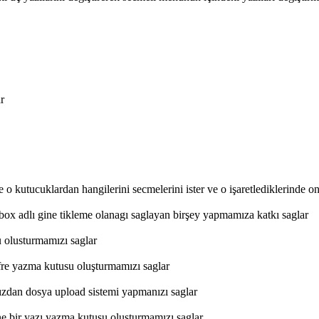
r
 o kutucuklardan hangilerini secmelerini ister ve o işaretlediklerinde onl
x adlı gine tikleme olanagı saglayan birşey yapmamıza katkı saglar
 olusturmamızı saglar
re yazma kutusu oluşturmamızı saglar
ızdan dosya upload sistemi yapmanızı saglar
 bir yazı yazma kutusu oluşturmamızı saglar