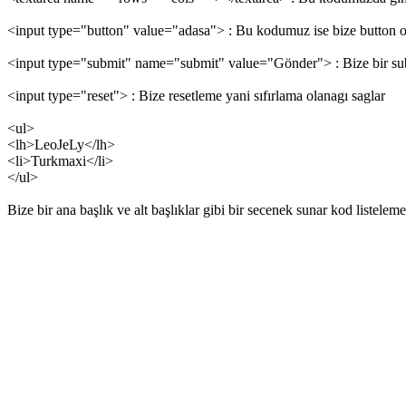
<input type="button" value="adasa"> : Bu kodumuz ise bize button olu
<input type="submit" name="submit" value="Gönder"> : Bize bir sub
<input type="reset"> : Bize resetleme yani sıfırlama olanagı saglar
<ul>
<lh>LeoJeLy</lh>
<li>Turkmaxi</li>
</ul>
Bize bir ana başlık ve alt başlıklar gibi bir secenek sunar kod listele