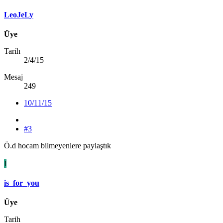
LeoJeLy
Üye
Tarih
2/4/15
Mesaj
249
10/11/15
#3
Ö.d hocam bilmeyenlere paylaştık
I
is_for_you
Üye
Tarih