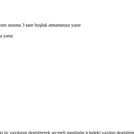
rn arasına 3 tane boşluk atmamınıza yarar
za yarar
 üç yazılarını degiştirerek secmeli menünün içindeki yazıları degiştirm