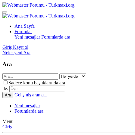
Ana Sayfa
Forumlar
Yeni mesajlar
Forumlarda ara
Giriş
Kayıt ol
Neler yeni
Ara
Ara
Sadece konu başlıklarında ara
ile:
Gelişmiş arama...
Ara
Yeni mesajlar
Forumlarda ara
Menu
Giriş