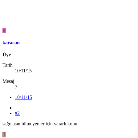
K
karacan
Üye
Tarih
10/11/15
Mesaj
7
10/11/15
#2
sağolasın bilmeyenler için yararlı konu
L