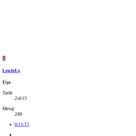
L
LeoJeLy
Üye
Tarih
2/4/15
Mesaj
249
8/11/15